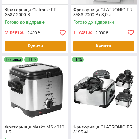
Фритюрниця Clatronic FR
Фритюрниця CLATRONIC FR
3587 2000 Вт
3586 2000 Вт 3,0 л
Готово до відправки
Готово до відправки
2 099
1 749
₴
₴
2 400 ₴
2 000 ₴
Купити
Купити
Новинка
–11%
–8%
Фритюрниця Mesko MS 4910
Фритюрниця CLATRONIC FR
1,5 L
3195 4l