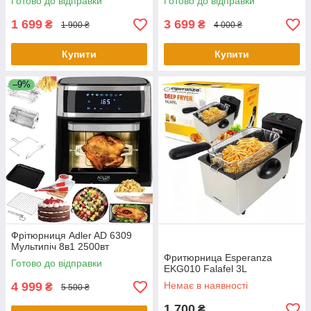
Готово до відправки
Готово до відправки
1 699
3 699
₴
₴
1 900 ₴
4 000 ₴
Купити
Купити
–9%
Фрітюрниця Adler AD 6309
Мультипіч 8в1 2500вт
Фритюрница Esperanza
Готово до відправки
EKG010 Falafel 3L
4 999
Немає в наявності
₴
5 500 ₴
1 700
₴