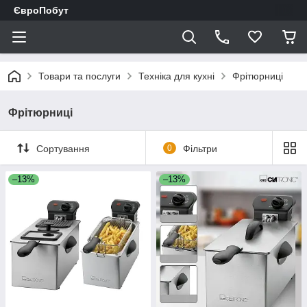
ЄвроПобут
Товари та послуги
Техніка для кухні
Фрітюрниці
Фрітюрниці
Сортування
0
Фільтри
–13%
–13%