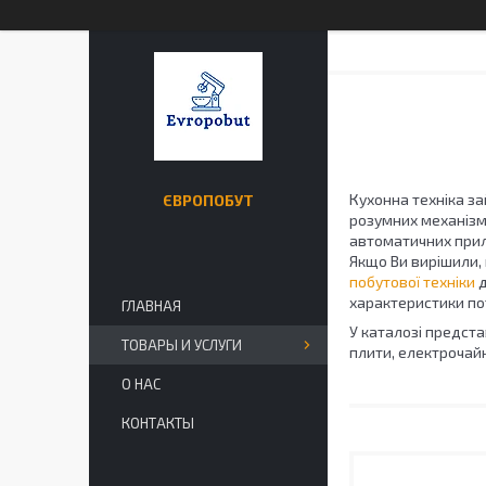
Кухонна техніка за
ЄВРОПОБУТ
розумних механізмі
автоматичних прила
Якщо Ви вирішили, 
побутової техніки
д
характеристики пот
ГЛАВНАЯ
У каталозі представ
ТОВАРЫ И УСЛУГИ
плити, електрочайни
О НАС
КОНТАКТЫ