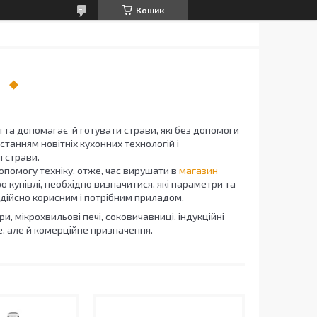
Кошик
та допомагає їй готувати страви, які без допомоги
танням новітніх кухонних технологій і
і страви.
опомогу техніку, отже, час вирушати в
магазин
о купівлі, необхідно визначитися, які параметри та
 дійсно корисним і потрібним приладом.
ри, мікрохвильові печі, соковичавниці, індукційні
ве, але й комерційне призначення.