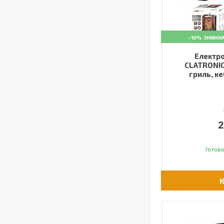
–10%
Електр
CLATRONIC
гриль, к
2
Готово