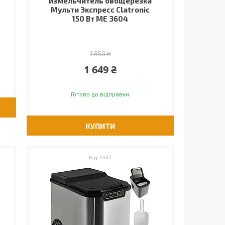
измельчитель овощерезка
Мульти Экспресс Clatronic
150 Вт ME 3604
1 850 ₴
1 649 ₴
Готово до відправки
КУПИТИ
5537