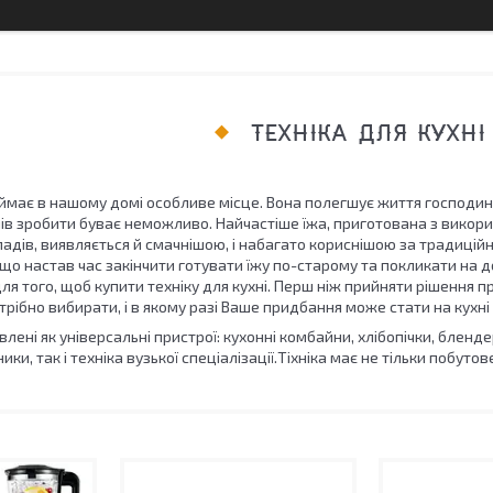
ТЕХНІКА ДЛЯ КУХНІ
ймає в нашому домі особливе місце. Вона полегшує життя господині 
в зробити буває неможливо. Найчастіше їжа, приготована з викорис
дів, виявляється й смачнішою, і набагато кориснішою за традиційн
що настав час закінчити готувати їжу по-старому та покликати на д
ля того, щоб купити техніку для кухні. Перш ніж прийняти рішення пр
рібно вибирати, і в якому разі Ваше придбання може стати на кухні
лені як універсальні пристрої: кухонні комбайни, хлібопічки, бленде
ки, так і техніка вузької спеціалізації.Тіхніка має не тільки побуто