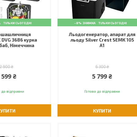
ТІЛЬКИ СЬОГОДНІ
–8%
ТІЛЬКИ СЬОГОДНІ
ошашличниця
Льодогенератор, апарат для
 DVG 3686 курка
льоду Silver Crest SEMK 105
ебаб, Німеччина
A1
2 900 ₴
6 300 ₴
 599 ₴
5 799 ₴
 до відправки
Готово до відправки
КУПИТИ
КУПИТИ