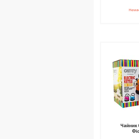
Немає
Чайник 
Фі