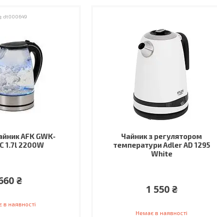
dt000649
айник AFK GWK-
Чайник з регулятором
C 1.7l 2200W
температури Adler AD 1295
White
660 ₴
1 550 ₴
 в наявності
Немає в наявності