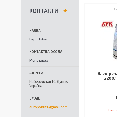
КОНТАКТИ
ЕвроПобут
Менеджер
Электроч
2200.1
Набережная 10, Луцьк,
Україна
europobutt@gmail.com
Немає