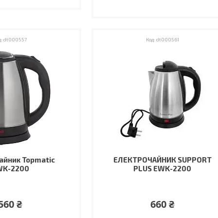
dt000557
dt000561
айник Topmatic
ЕЛЕКТРОЧАЙНИК SUPPORT
WK-2200
PLUS EWK-2200
560 ₴
660 ₴