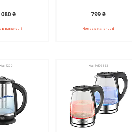
 080 ₴
799 ₴
 в наявності
Немає в наявності
1290
14195852