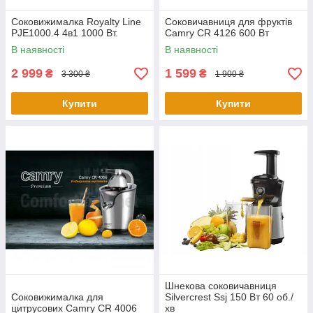
Соковижималка Royalty Line
Соковичавниця для фруктів
PJE1000.4 4в1 1000 Вт.
Camry CR 4126 600 Вт
В наявності
В наявності
2 999
1 599
₴
₴
3 300 ₴
1 900 ₴
Купити
Купити
Шнекова соковичавниця
Соковижималка для
Silvercrest Ssj 150 Вт 60 об./
цитрусових Camry CR 4006
хв