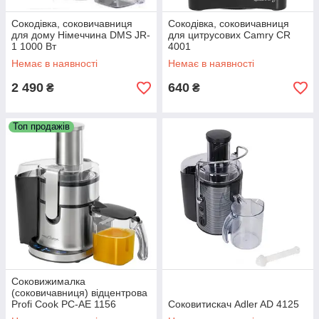
Сокодівка, соковичавниця
Сокодівка, соковичавниця
для дому Німеччина DMS JR-
для цитрусових Camry CR
1 1000 Вт
4001
Немає в наявності
Немає в наявності
2 490
640
₴
₴
Топ продажів
Соковижималка
(соковичавниця) відцентрова
Profi Cook PC-AE 1156
Соковитискач Adler AD 4125