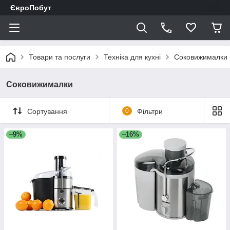
ЄвроПобут
Товари та послуги
Техніка для кухні
Соковижималки
Соковижималки
Сортування
0
Фільтри
–9%
–16%