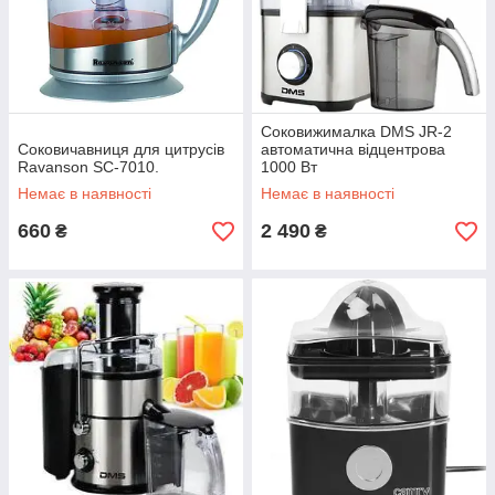
Соковижималка DMS JR-2
Соковичавниця для цитрусів
автоматична відцентрова
Ravanson SC-7010.
1000 Вт
Немає в наявності
Немає в наявності
660
2 490
₴
₴