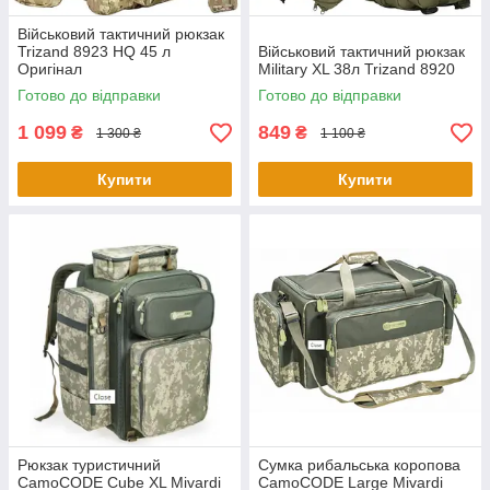
Військовий тактичний рюкзак
Trizand 8923 HQ 45 л
Військовий тактичний рюкзак
Оригінал
Military XL 38л Trizand 8920
Готово до відправки
Готово до відправки
1 099
849
₴
₴
1 300 ₴
1 100 ₴
Купити
Купити
Рюкзак туристичний
Сумка рибальська коропова
CamoCODE Cube XL Mivardi
CamoCODE Large Mivardi