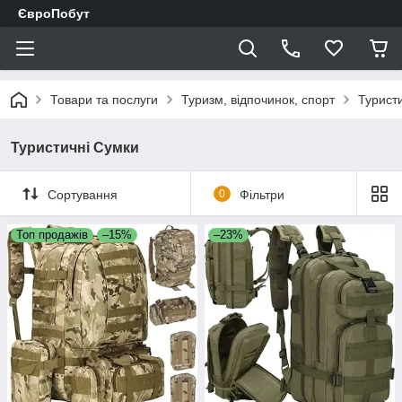
ЄвроПобут
Товари та послуги
Туризм, відпочинок, спорт
Турист
Туристичні Сумки
Сортування
0
Фільтри
Топ продажів
–15%
–23%