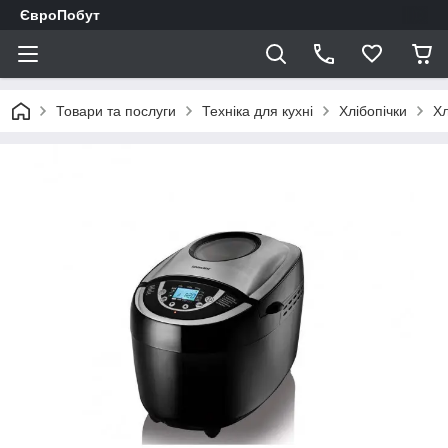
ЄвроПобут
Товари та послуги
Техніка для кухні
Хлібопічки
Хл