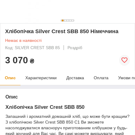
Хлібопічка Silver Crest SBB 850 Німеччина
Немає в наявності
Код: SILVER CREST SBB 85
Роздріб
3 070
₴
Опис
Характеристики
Доставка
Оплата
Умови п
Опис
Хлібопічка Silver Crest SBB 850
Запашний і ароматний домашній хліб, що може бути кращим?
З хлібопічкою Silver Crest SBB 850 С1 Ви зможете
насолоджуватися власноруч приготованим хлібушком у будь-
який зручний для Вас час. Ви самі можете вирішувати, який