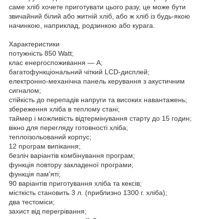
саме хліб хочете приготувати цього разу, це може бути
звичайний білий або житній хліб, або ж хліб із будь-якою
начинкою, наприклад, родзинкою або курага.
Характеристики
потужність 850 Watt;
клас енергоспоживання — А;
багатофункціональний чіткий LCD-дисплей;
електронно-механічна панель керування з акустичним
сигналом;
стійкість до перепадів напруги та високих навантажень;
збереження хліба в теплому стані;
таймер і можливість відтермінування старту до 15 годин;
вікно для перегляду готовності хліба;
теплоізольований корпус;
12 програм випікання;
безліч варіантів комбінування програм;
функція повтору закладеної програми;
функція пам'яті;
90 варіантів приготування хліба та кексів;
місткість становить 3 л. (приблизно 1300 г. хліба);
два тестоміси;
захист від перегрівання;