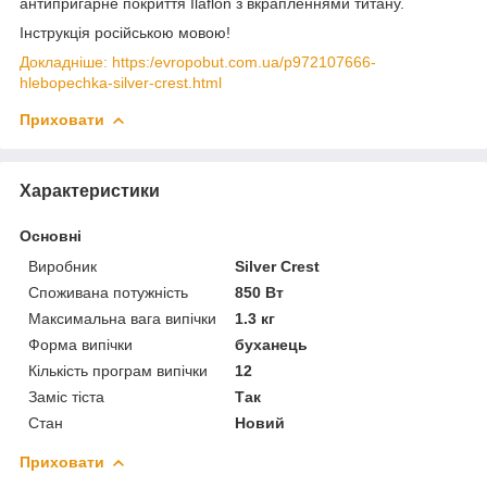
антипригарне покриття Ilaflon з вкрапленнями титану.
Інструкція російською мовою!
Докладніше: https:/evropobut.com.ua/p972107666-
hlebopechka-silver-crest.html
Приховати
Характеристики
Основні
Виробник
Silver Crest
Споживана потужність
850 Вт
Максимальна вага випічки
1.3 кг
Форма випічки
буханець
Кількість програм випічки
12
Заміс тіста
Так
Стан
Новий
Приховати