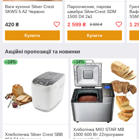
Ваги кухонні Silver Crest
Пароочисник, парова
Грил
SKWS 5 A2 Червоні
швабра SilverCrest SDM
Вафе
1500 D4 2в1
SSM
3в1 
420
2 599
1 2
₴
₴
3 000 ₴
Купити
Купити
Акційні пропозиції та новинки
–14%
–14%
Хлібопічка MIO STAR MB
Хлебопечка Silver Crest SBB
1000 600 Вт 22програми