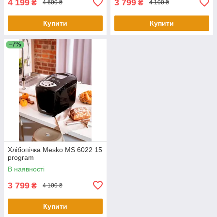
4 199
3 799
₴
₴
4 600 ₴
4 100 ₴
Купити
Купити
–7%
Хлібопічка Mesko MS 6022 15
program
В наявності
3 799
₴
4 100 ₴
Купити