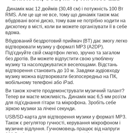
Динамік має 12 дюймів (30,48 см) і потужність 100 Вт
RMS. Але це ще не все, тому що динамік також має
вбудовані вогні диско, тому вам не потрібно ходити на
дискотеку в місті, коли ви можете організувати її в себе
вдома.
Вбудований бездротовий приймач (BT) дає змогу легко
відтворювати музику у форматі MP3 (A2DP).
Під'єднуйте свій смартфон легко, зручно та загалом
без дротів. Ви можете відпустити свою улюблену
музику та насолоджуватися веселощами. Відстань
відтворення становить до 10 м. Завдяки аудіовходу
музику можна відтворювати безпосередньо на ПК,
мобільному телефоні або iPad.
Ви також хочете продемонструвати музичний талант?
Тепер ви маєте можливість. Динамік має 6,5 мм роз'єм
для під'єднання гітари та мікрофона. Зробіть себе
зіркою музики за лічені секунди.
USB/SD-карта для відтворення музики у форматі MP3.
Також є регулятор гучності, керування мікрофоном і
музичне відлуння. Гучномовець працює від напруги