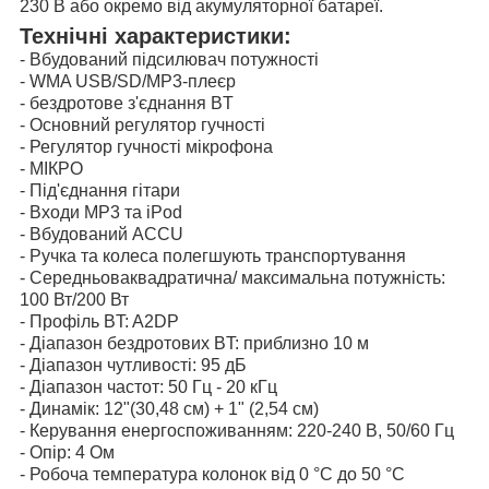
230 В або окремо від акумуляторної батареї.
Технічні характеристики:
- Вбудований підсилювач потужності
- WMA USB/SD/MP3-плеєр
- бездротове з'єднання BT
- Основний регулятор гучності
- Регулятор гучності мікрофона
- МІКРО
- Під'єднання гітари
- Входи MP3 та iPod
- Вбудований ACCU
- Ручка та колеса полегшують транспортування
- Середньоваквадратична/ максимальна потужність:
100 Вт/200 Вт
- Профіль BT: A2DP
- Діапазон бездротових BT: приблизно 10 м
- Діапазон чутливості: 95 дБ
- Діапазон частот: 50 Гц - 20 кГц
- Динамік: 12"(30,48 см) + 1" (2,54 см)
- Керування енергоспоживанням: 220-240 В, 50/60 Гц
- Опір: 4 Ом
- Робоча температура колонок від 0 °C до 50 °C