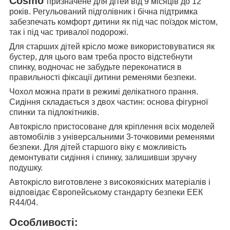
Cosmo
призначене для дітей від 9 місяців до 12
років. Регульований підголівник і бічна підтримка
забезпечать комфорт дитини як під час поїздок містом,
так і під час тривалої подорожі.
Для старших дітей крісло може використовуватися як
бустер, для цього вам треба просто відстебнути
спинку, водночас не забудьте переконатися в
правильності фіксації дитини ременями безпеки.
Чохол можна прати в режимі делікатного прання.
Сидіння складається з двох частин: основа фігурної
спинки та підлокітників.
Автокрісло пристосоване для кріплення всіх моделей
автомобілів з універсальними 3-точковими ременями
безпеки. Для дітей старшого віку є можливість
демонтувати сидіння і спинку, залишивши зручну
подушку.
Автокрісло виготовлене з високоякісних матеріалів і
відповідає Європейському стандарту безпеки ЕЕК
R44/04.
Особливості: