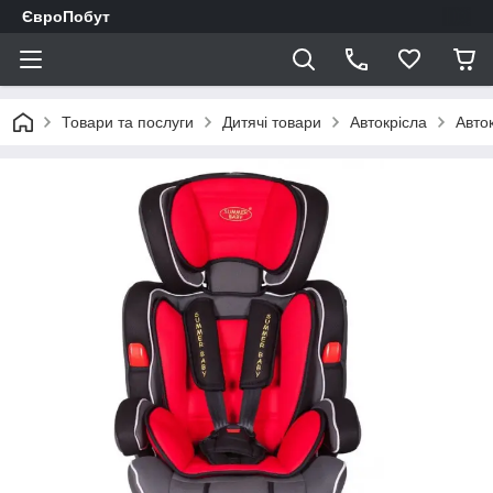
ЄвроПобут
Товари та послуги
Дитячі товари
Автокрісла
Авто