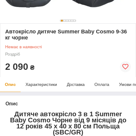
Автокрісло дитяче Summer Baby Cosmo 9-36
кг чорне
Немає в наявності
Роздріб
2 090
₴
Опис
Характеристики
Доставка
Оплата
Умови п
Опис
Дитяче автокрісло 3 в 1 Summer
Baby Cosmo Чорне від 9 місяців до
12 років 45 х 40 х 80 см Польща
(SBC/GR)