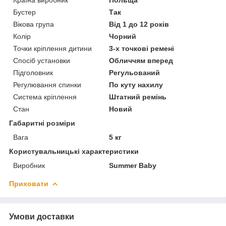
Бустер
Так
Вікова група
Від 1 до 12 років
Колір
Чорний
Точки кріплення дитини
3-х точкові ремені
Спосіб установки
Обличчям вперед
Підголовник
Регульований
Регулювання спинки
По куту нахилу
Система кріплення
Штатний ремінь
Стан
Новий
Габаритні розміри
Вага
5 кг
Користувальницькі характеристики
Виробник
Summer Baby
Приховати
Умови доставки