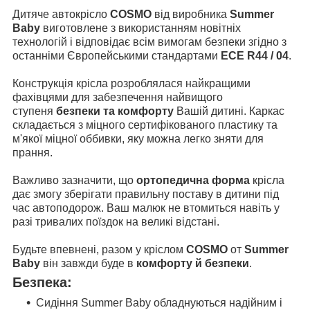
Дитяче автокрісло
COSMO
від виробника
Summer
Baby
виготовлене з використанням новітніх
технологій і відповідає всім вимогам безпеки згідно з
останніми Європейськими стандартами
ECE R44 / 04
.
Конструкція крісла розроблялася найкращими
фахівцями для забезпечення найвищого
ступеня
безпеки та комфорту
Вашій дитині. Каркас
складається з міцного сертифікованого пластику та
м'якої міцної оббивки, яку можна легко зняти для
прання.
Важливо зазначити, що
ортопедична форма
крісла
дає змогу зберігати правильну поставу в дитини під
час автоподорож. Ваш малюк не втомиться навіть у
разі тривалих поїздок на великі відстані.
Будьте впевнені, разом у кріслом
COSMO
от
Summer
Baby
він завжди буде в
комфорту й безпеки
.
Безпека:
Сидіння Summer Baby обладнуються надійним і