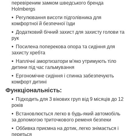
перевіреним замком шведського бренда
Holmbergs
Регулювання висоти підголівника для
комфортної й безпечної їзди
Додатковий бічний захист для захисту голови та
рук
Посилена поперекова опора та сидіння для
захисту хребта
Наплічні амортизатори м'яко утримують тіло
дитини під час гальмування
Ергономічне сидіння і спинка забезпечують
комфорт дитині
Функціональність:
Підходить для 3 вікових груп від 9 місяців до 12
років
Встановлюється легко в будь-який автомобіль
за допомогою триточкового ременя безпеки
Оббивка приємна на дотик, легко знімається і
переться