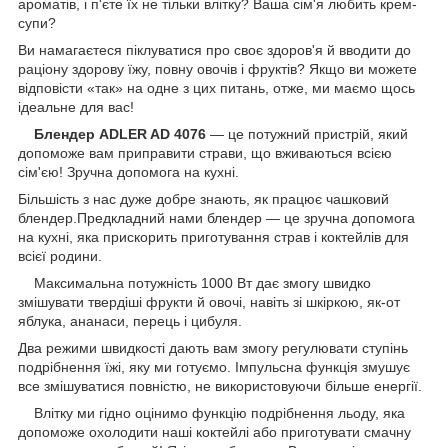
ароматів, і п'єте їх не тільки влітку? Ваша сім'я любить крем-
супи?
Ви намагаєтеся піклуватися про своє здоров'я й вводити до
раціону здорову їжу, повну овочів і фруктів? Якщо ви можете
відповісти «так» на одне з цих питань, отже, ми маємо щось
ідеальне для вас!
Блендер ADLER AD 4076
— це потужний пристрій, який
допоможе вам приправити страви, що вживаються всією
сім'єю! Зручна допомога на кухні.
Більшість з нас дуже добре знають, як працює чашковий
блендер.Предкладний нами блендер — це зручна допомога
на кухні, яка прискорить приготування страв і коктейлів для
всієї родини.
Максимальна потужність 1000 Вт дає змогу швидко
змішувати твердіші фрукти й овочі, навіть зі шкіркою, як-от
яблука, ананаси, перець і цибуля.
Два режими швидкості дають вам змогу регулювати ступінь
подрібнення їжі, яку ми готуємо. Імпульсна функція змушує
все змішуватися повністю, не використовуючи більше енергії.
Влітку ми гідно оцінимо функцію подрібнення льоду, яка
допоможе охолодити наші коктейлі або приготувати смачну