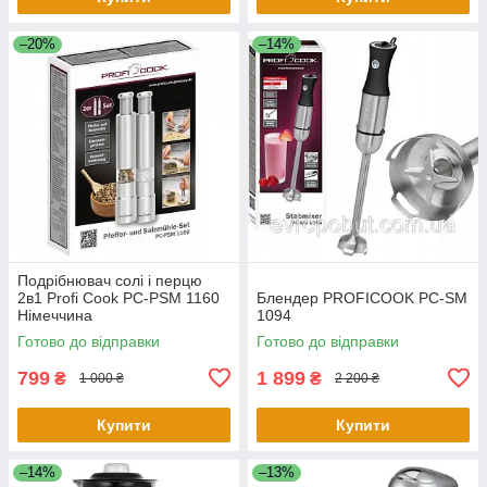
–20%
–14%
Подрібнювач солі і перцю
2в1 Profi Cook PC-PSM 1160
Блендер PROFICOOK PC-SM
Німеччина
1094
Готово до відправки
Готово до відправки
799
1 899
₴
₴
1 000 ₴
2 200 ₴
Купити
Купити
–14%
–13%