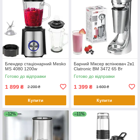
Блендер стаціонарний Mesko
Барний Міксер вспінювач 2в1
MS 4080 1200w
Clatronic BM 3472 65 Вт
Готово до відправки
Готово до відправки
1 899
1 399
₴
₴
2 200 ₴
1 600 ₴
Купити
Купити
–12%
–11%