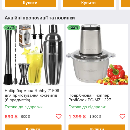
Купити
Купити
Акційні пропозиції та новинки
–23%
–22%
Набір бармена Ruhhy 21508
для приготування коктейлів
Подрібнювач, чоппер
(6 предметів)
ProfiCook PC-MZ 1227
Готово до відправки
Готово до відправки
690
1 399
₴
₴
900 ₴
1 800 ₴
Купити
Купити