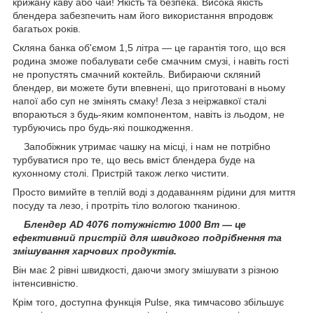
крижану каву або чай! Якість та безпека. Висока якість
блендера забезпечить нам його використання впродовж
багатьох років.
Скляна банка об'ємом 1,5 літра — це гарантія того, що вся
родина зможе побалувати себе смачним смузі, і навіть гості
не пропустять смачний коктейль. Вибираючи скляний
блендер, ви можете бути впевнені, що приготовані в ньому
напої або суп не змінять смаку! Леза з неіржавкої сталі
впораються з будь-яким компонентом, навіть із льодом, не
турбуючись про будь-які пошкодження.
Запобіжник утримає чашку на місці, і нам не потрібно
турбуватися про те, що весь вміст блендера буде на
кухонному столі. Пристрій також легко чистити.
Просто вимийте в теплій воді з додаванням рідини для миття
посуду та лезо, і протріть тіло вологою тканиною.
Блендер AD 4076 потужністю 1000 Вт — це
ефективний пристрій для швидкого подрібнення та
змішування харчових продуктів.
Він має 2 рівні швидкості, даючи змогу змішувати з різною
інтенсивністю.
Крім того, доступна функція Pulse, яка тимчасово збільшує