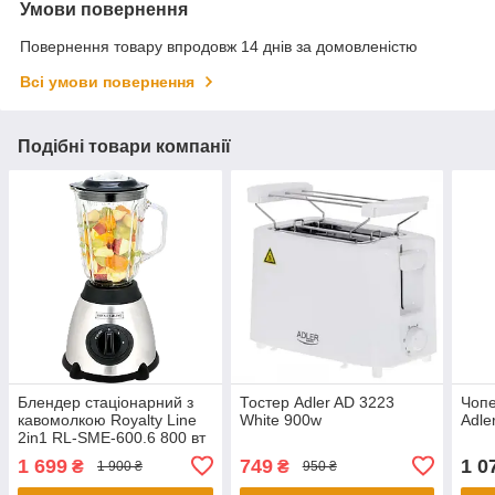
Умови повернення
Повернення товару впродовж 14 днів за домовленістю
Всі умови повернення
Подібні товари компанії
Блендер стаціонарний з
Тостер Adler AD 3223
Чопе
кавомолкою Royalty Line
White 900w
Adle
2in1 RL-SME-600.6 800 вт
сірий
1 699
749
1 0
₴
₴
1 900 ₴
950 ₴