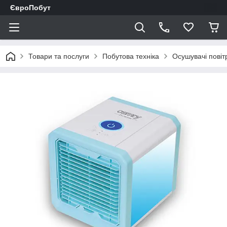
ЄвроПобут
Товари та послуги
Побутова техніка
Осушувачі повіт