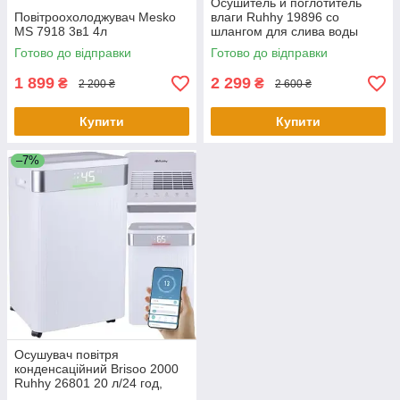
Осушитель и поглотитель
Повітроохолоджувач Mesko
влаги Ruhhy 19896 со
MS 7918 3в1 4л
шлангом для слива воды
Готово до відправки
Готово до відправки
1 899
2 299
₴
₴
2 200 ₴
2 600 ₴
Купити
Купити
–7%
Осушувач повітря
конденсаційний Brisoo 2000
Ruhhy 26801 20 л/24 год,
гігростат, таймер, WiFi,