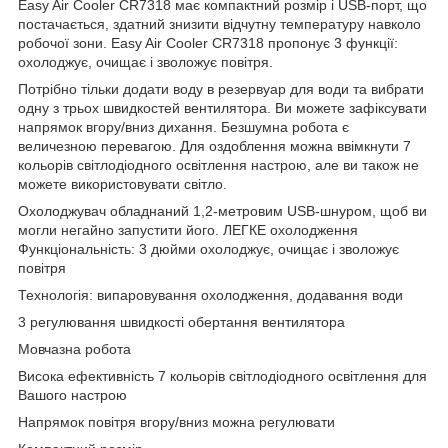
Easy Air Cooler CR7318 має компактний розмір і USB-порт, що
постачається, здатний знизити відчутну температуру навколо
робочої зони. Easy Air Cooler CR7318 пропонує 3 функції:
охолоджує, очищає і зволожує повітря.
Потрібно тільки додати воду в резервуар для води та вибрати
одну з трьох швидкостей вентилятора. Ви можете зафіксувати
напрямок вгору/вниз дихання. Безшумна робота є
величезною перевагою. Для оздоблення можна ввімкнути 7
кольорів світлодіодного освітлення настрою, але ви також не
можете використовувати світло.
Охолоджувач обладнаний 1,2-метровим USB-шнуром, щоб ви
могли негайно запустити його. ЛЕГКЕ охолодження
Функціональність: 3 дюйми охолоджує, очищає і зволожує
повітря
Технологія: випаровування охолодження, додавання води
3 регулювання швидкості обертання вентилятора
Мовчазна робота
Висока ефективність 7 кольорів світлодіодного освітлення для
Вашого настрою
Напрямок повітря вгору/вниз можна регулювати