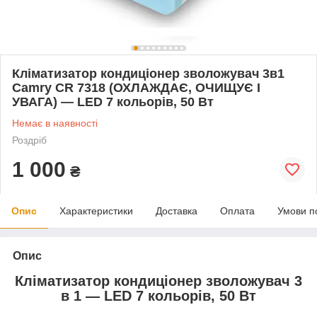
Кліматизатор кондиціонер зволожувач 3в1
Camry CR 7318 (ОХЛАЖДАЄ, ОЧИЩУЄ І
УВАГА) — LED 7 кольорів, 50 Вт
Немає в наявності
Роздріб
1 000
₴
Опис
Характеристики
Доставка
Оплата
Умови п
Опис
Кліматизатор кондиціонер зволожувач 3
в 1 — LED 7 кольорів, 50 Вт