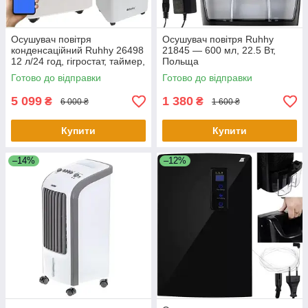
Осушувач повітря
Осушувач повітря Ruhhy
конденсаційний Ruhhy 26498
21845 — 600 мл, 22.5 Вт,
12 л/24 год, гігростат, таймер,
Польща
WiFi
Готово до відправки
Готово до відправки
5 099
1 380
₴
₴
6 000 ₴
1 600 ₴
Купити
Купити
–14%
–12%