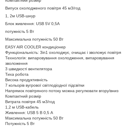
Компактний розмір
Випуск охолодженого повітря 45 м3/год
1, 2м USB-шнур
Блок живлення: USB 5V 0,5A
потужність 5 Вт
Максимальна потужність 50 Вт
EASY AIR COOLER кондиціонер
Функціональність: 3in1 охолоджує, очищає і зволожує повітря
Технологія: випаровування охолодження, випаровування
зволоження
3 швидкості вентилятора
Тиха робота
Висока продуктивність
7 кольорів вугрової світлодіодної підсвітки
Напрямок повітряного потоку можна регулювати вгору/вниз
Компактний розмір
Витрата повітря 45 м3/год
1,2 м USB-кабель
Живлення: USB 5 В 0,5 А
Максимальна потужність 50 Вт
Потужність 5 Вт