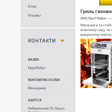
О нас
Гриль газови
Отзывы
DMS Beef Maker — 
Мала вага та стабі
власному саду, чи т
відкритому повітрі.
КОНТАКТИ
ЕвроПобут
Менеджер
Набережная 10, Луцьк,