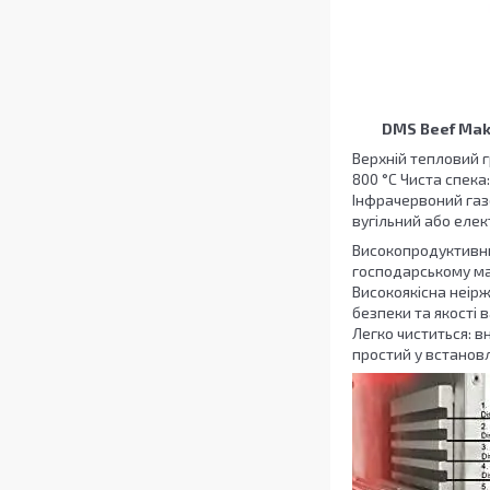
DMS Beef Ma
Верхній тепловий 
800 °C Чиста спека
Інфрачервоний газо
вугільний або елек
Високопродуктивни
господарському ма
Високоякісна неірж
безпеки та якості 
Легко чиститься: в
простий у встановл