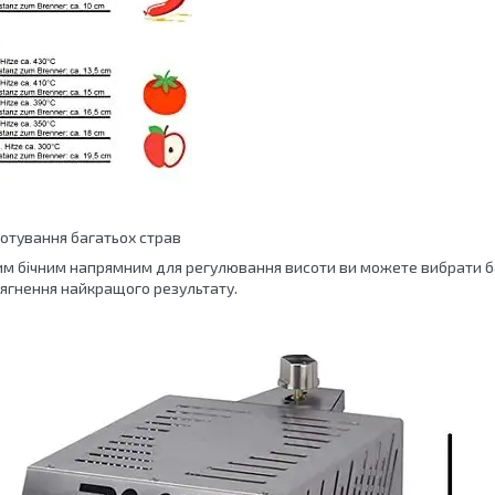
готування багатьох страв
м бічним напрямним для регулювання висоти ви можете вибрати б
сягнення найкращого результату.