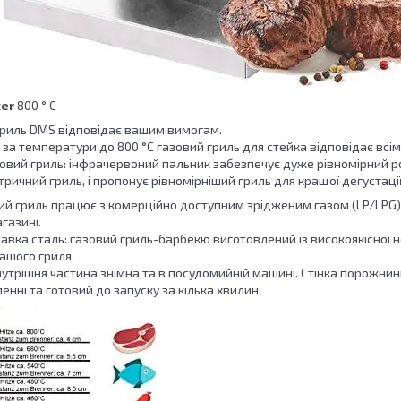
ker
800 ° C
гриль DMS відповідає вашим вимогам.
: за температури до 800 °C газовий гриль для стейка відповідає вс
вий гриль: інфрачервоний пальник забезпечує дуже рівномірний роз
тричний гриль, і пропонує рівномірніший гриль для кращої дегустації
й гриль працює з комерційно доступним зрідженим газом (LP/LPG).
газині.
авка сталь: газовий гриль-барбекю виготовлений із високоякісної н
вашого гриля.
нутрішня частина знімна та в посудомийній машині. Стінка порожни
енні та готовий до запуску за кілька хвилин.