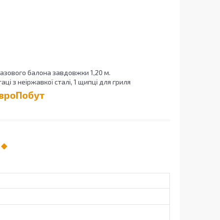
газового балона завдовжки 1,20 м.
аці з неіржавкої сталі, 1 щипці для гриля
ЄвроПобут