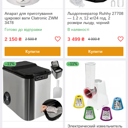
Апарат для приготування
Льодогенератор Ruhhy 27708
цукрової вати Clatronic ZWM
— 1.2 л, 12 кг/24 год, 2
3478
розміри льоду, чорний
Готово до відправки
В наявності
2 150
3 499
₴
₴
2 500 ₴
4 000 ₴
Купити
Купити
–11%
–11%
Электрический измельчитель