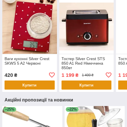
Ваги кухонні Silver Crest
Тостер Silver Crest STS
Тост
SKWS 5 A2 Червоні
850 A1 Red Німеччина
850 
850вт
420
1 199
1 1
₴
₴
1 400 ₴
Купити
Купити
Акційні пропозиції та новинки
–25%
–22%