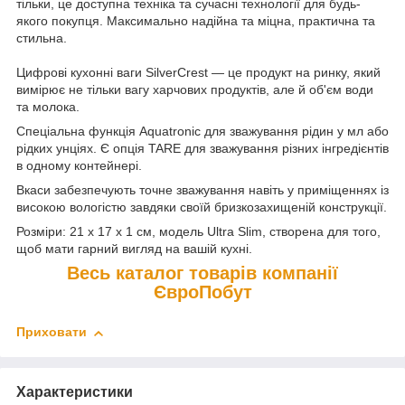
тільки, це доступна техніка та сучасні технології для будь-
якого покупця. Максимально надійна та міцна, практична та
стильна.
Цифрові кухонні ваги SilverCrest — це продукт на ринку, який
вимірює не тільки вагу харчових продуктів, але й об'єм води
та молока.
Спеціальна функція Aquatronic для зважування рідин у мл або
рідких унціях. Є опція TARE для зважування різних інгредієнтів
в одному контейнері.
В
каси забезпечують точне зважування навіть у приміщеннях із
високою вологістю завдяки своїй бризкозахищеній конструкції.
Розміри: 21 x 17 x 1 см, модель Ultra Slim, створена для того,
щоб мати гарний вигляд на вашій кухні.
Весь каталог товарів компанії
ЄвроПобут
Приховати
Характеристики