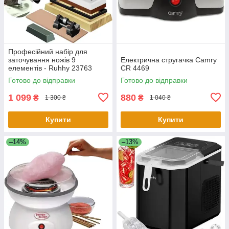
Професійний набір для
заточування ножів 9
Електрична стругачка Camry
елементів - Ruhhy 23763
CR 4469
Водні камені
Готово до відправки
Готово до відправки
1 099
880
₴
₴
1 300 ₴
1 040 ₴
Купити
Купити
–14%
–13%