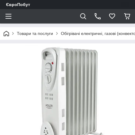
ЄвроПобут
Товари та послуги
Обігрівачі електричні, газові (конвек