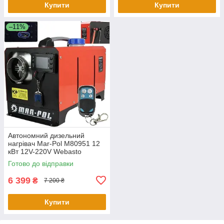
Купити
Купити
–11%
Автономний дизельний
нагрівач Mar-Pol M80951 12
кВт 12V-220V Webasto
Готово до відправки
6 399
₴
7 200 ₴
Купити