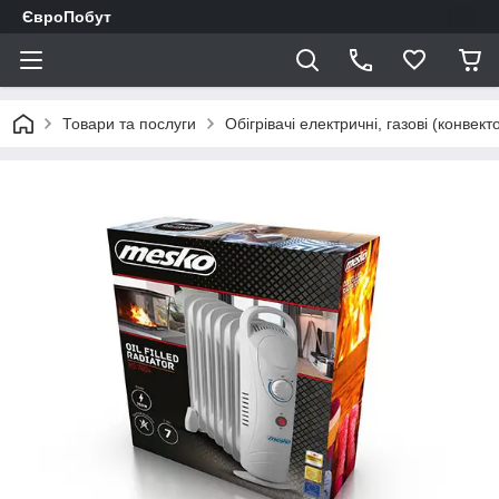
ЄвроПобут
Товари та послуги
Обігрівачі електричні, газові (конвек