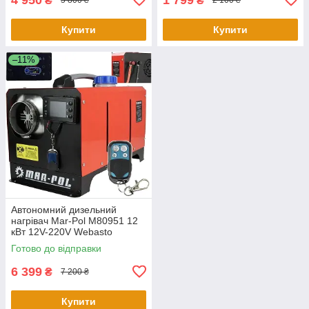
₴
₴
5 800 ₴
2 100 ₴
Купити
Купити
–11%
Автономний дизельний
нагрівач Mar-Pol M80951 12
кВт 12V-220V Webasto
Готово до відправки
6 399
₴
7 200 ₴
Купити