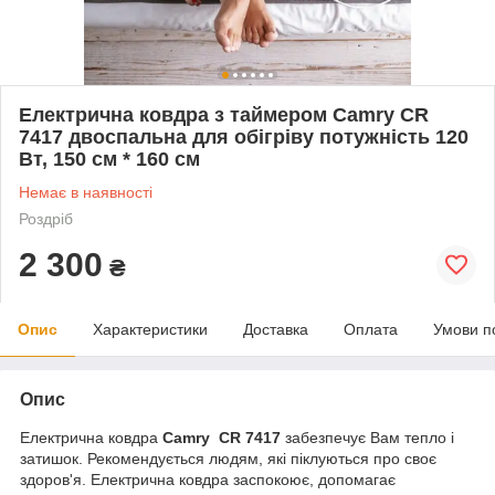
Електрична ковдра з таймером Camry CR
7417 двоспальна для обігріву потужність 120
Вт, 150 см * 160 см
Немає в наявності
Роздріб
2 300
₴
Опис
Характеристики
Доставка
Оплата
Умови п
Опис
Електрична ковдра
Camry CR 7417
забезпечує Вам тепло і
затишок. Рекомендується людям, які піклуються про своє
здоров'я. Електрична ковдра заспокоює, допомагає