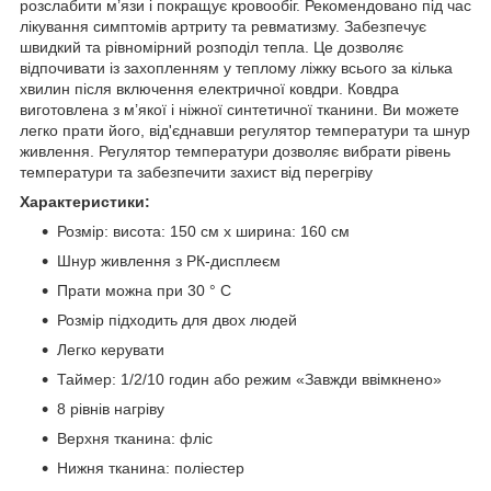
розслабити м’язи і покращує кровообіг. Рекомендовано під час
лікування симптомів артриту та ревматизму. Забезпечує
швидкий та рівномірний розподіл тепла. Це дозволяє
відпочивати із захопленням у теплому ліжку всього за кілька
хвилин після включення електричної ковдри. Ковдра
виготовлена з м’якої і ніжної синтетичної тканини. Ви можете
легко прати його, від'єднавши регулятор температури та шнур
живлення. Регулятор температури дозволяє вибрати рівень
температури та забезпечити захист від перегріву
Характеристики:
Розмір: висота: 150 см х ширина: 160 см
Шнур живлення з РК-дисплеєм
Прати можна при 30 ° C
Розмір підходить для двох людей
Легко керувати
Таймер: 1/2/10 годин або режим «Завжди ввімкнено»
8 рівнів нагріву
Верхня тканина: фліс
Нижня тканина: поліестер