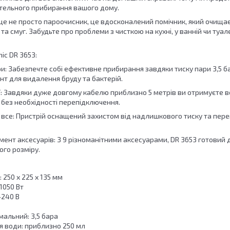
тельного прибирання вашого дому.
- це не просто пароочисник, це вдосконалений помічник, який очища
та смуг. Забудьте про проблеми з чисткою на кухні, у ванній чи туал
ic DR 3653:
и:
Забезпечте собі ефективне прибирання завдяки тиску пари 3,5 б
нт для видалення бруду та бактерій.
:
Завдяки дуже довгому кабелю приблизно 5 метрів ви отримуєте ве
 без необхідності перепідключення.
 все:
Пристрій оснащений захистом від надлишкового тиску та перег
ент аксесуарів:
З 9 різноманітними аксесуарами, DR 3653 готовий 
ого розміру.
: 250 х 225 х 135 мм
1050 Вт
-240 В
мальний: 3,5 бара
я води: приблизно 250 мл