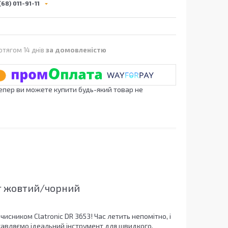
68) 011-91-11
отягом 14 днів
за домовленістю
Тепер ви можете купити будь-який товар не
Вт жовтий/чорний
сником Clatronic DR 3653! Час летить непомітно, і
тавляємо ідеальний інструмент для швидкого,