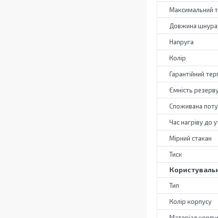
Максимальний т
Довжина шнура
Напруга
Колір
Гарантійний тер
Ємність резерв
Споживана поту
Час нагріву до 
Мірний стакан
Тиск
Користувальн
Тип
Колір корпусу
Матеріал корпу