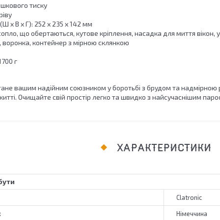
ишкового тиску
ріву
Ш x В x Г): 252 х 235 х 142 мм
сопло, що обертаються, кутове кріплення, насадка для миття вікон, 
 воронка, контейнер з мірною склянкою
1700 г
 стане вашим надійним союзником у боротьбі з брудом та надмірною
итті. Очищайте свій простір легко та швидко з найсучаснішим паро
ХАРАКТЕРИСТИКИ
бути
Clatronic
к
Німеччина