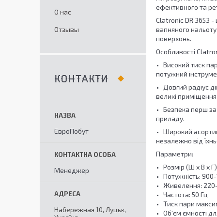
ефективного та ре
О нас
Clatronic DR 3653 
Отзывы
вапняного нальоту 
поверхонь.
Особливості Clatron
Високий тиск пар
потужний інструме
КОНТАКТИ
Довгий радіус дії
великі приміщення
Безпека перш за
приладу.
ЕвроПобут
Широкий асортим
незалежно від їхнь
Параметри
:
Розмір (Ш x В x Г)
Менеджер
Потужність: 900-
Живелення: 220
Частота: 50 Гц
Тиск пари макси
Набережная 10, Луцьк,
Об'єм ємності дл