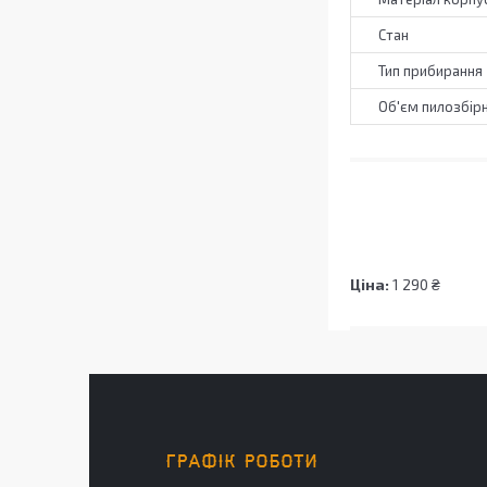
Стан
Тип прибирання
Об'єм пилозбір
Ціна:
1 290 ₴
ГРАФІК РОБОТИ