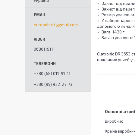
Україна
Захист від надл
Захист від перег
Розмір упаковки (
У наборі:
парові 
europobutt@gmail.com
допомогою пензля,
Вага: 1430 г
Вага в упаковці: 
0680119111
Clatronic DR 3653
важливих речей у ж
+380 (68) 011-91-11
+380 (95) 932-27-73
Основні атри
Виробник
Країна виробни