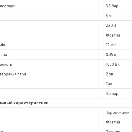
иск пари
3.5 бар
5 м
220 В
Жовтий
мін
12 міс
уара
0.35 л
жність
1050 Вт
утворення пари
2 хв
Так
3.5 Бар
ицькі характеристики
Пароочисник
Жовтий
су
Пластик