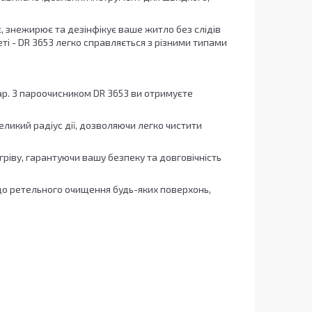
є, знежирює та дезінфікує ваше житло без слідів
еті - DR 3653 легко справляється з різними типами
ар. З пароочисником DR 3653 ви отримуєте
ликий радіус дії, дозволяючи легко чистити
ріву, гарантуючи вашу безпеку та довговічність
до ретельного очищення будь-яких поверхонь,