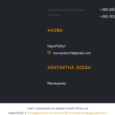
+380 (68)
Набережная 10, Луцьк,
Україна
+380 (95
ЕвроПобут
europobutt@gmail.com
Менеджер
Сайт створений на маркетплейсі
Prom.ua
ЕвроПобут |
Поскаржитися на контент
|
Політика конфіденційності