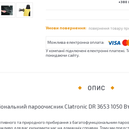
+380 (
повернення товару пр
У компанії підключені електронні платежі. 
покидаючи сайту.
ОПИС
ональний пароочисник Clatronic DR 3653 1050 
ективного та природного прибирання з багатофункціональним пароочи
важливо для вас єкономити час на домашніх справах. Тому ми предс