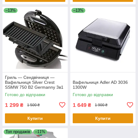
–13%
–13%
Гриль — Сендвічниця —
Вафельниця Silver Crest
Вафельниця Adler AD 3036
SSMW 750 B2 Germanny 3в1
1300W
Бутербродниця
Готово до відправки
Готово до відправки
1 299
1 649
₴
₴
1 500 ₴
1 900 ₴
Купити
Купити
Топ продажів
–11%