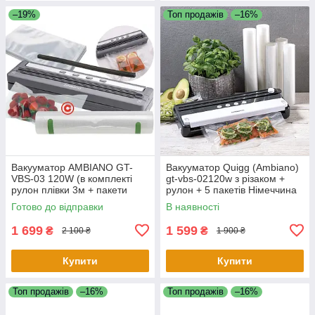
–19%
Топ продажів
–16%
Вакууматор AMBIANO GT-
Вакууматор Quigg (Ambiano)
VBS-03 120W (в комплекті
gt-vbs-02120w з різаком +
рулон плівки 3м + пакети
рулон + 5 пакетів Німеччина
5шт)
Готово до відправки
В наявності
1 699
1 599
₴
₴
2 100 ₴
1 900 ₴
Купити
Купити
Топ продажів
–16%
Топ продажів
–16%