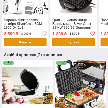
Пароочисник, парова
Гриль — Сендвічниця —
Пові
швабра SilverCrest SDM
Вафельниця Silver Crest
Mesk
1500 D4 2в1
SSMW 750 B2 Germanny
3в1 Бутербродниця
2 599
1 299
1 8
₴
₴
3 000 ₴
1 500 ₴
Купити
Купити
Акційні пропозиції та новинки
–15%
–14%