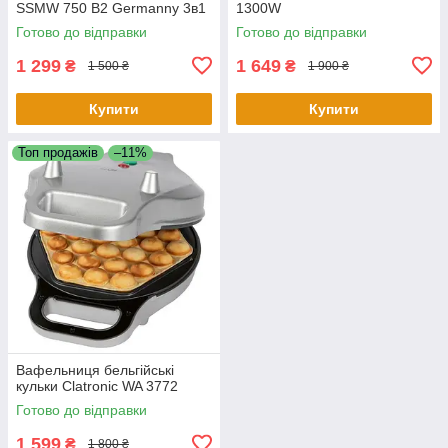
SSMW 750 B2 Germanny 3в1
1300W
Бутербродниця
Готово до відправки
Готово до відправки
1 299
1 649
₴
₴
1 500 ₴
1 900 ₴
Купити
Купити
Топ продажів
–11%
Вафельниця бельгійські
кульки Clatronic WA 3772
Готово до відправки
1 599
₴
1 800 ₴