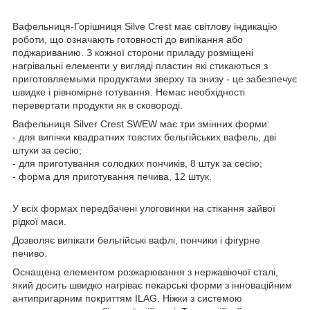
Вафельниця-Горішниця Silve Crest має світлову індикацію
роботи, що означають готовності до випікання або
поджариванию. З кожної сторони приладу розміщені
нагрівальні елементи у вигляді пластин які стикаються з
приготовляемыми продуктами зверху та знизу - це забезпечує
швидке і рівномірне готування. Немає необхідності
перевертати продукти як в сковороді.
Вафельниця Silver Crest SWEW має три змінних форми:
- для випічки квадратних товстих бельгійських вафель, дві
штуки за сесію;
- для приготування солодких пончиків, 8 штук за сесію;
- форма для приготування печива, 12 штук.
У всіх формах передбачені улоговинки на стікання зайвої
рідкої маси.
Дозволяє випікати бельгійські вафлі, пончики і фігурне
печиво.
Оснащена елементом розжарювання з нержавіючої сталі,
який досить швидко нагріває пекарські форми з інноваційним
антипригарним покриттям ILAG. Ніжки з системою