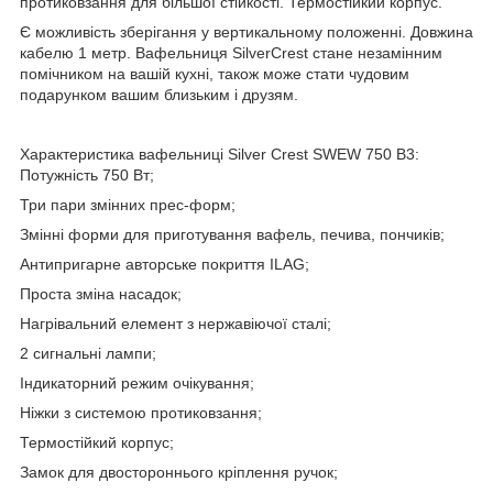
протиковзання для більшої стійкості. Термостійкий корпус.
Є можливість зберігання у вертикальному положенні. Довжина
кабелю 1 метр. Вафельниця SilverCrest стане незамінним
помічником на вашій кухні, також може стати чудовим
подарунком вашим близьким і друзям.
Характеристика вафельниці Silver Crest SWEW 750 B3:
Потужність 750 Вт;
Три пари змінних прес-форм;
Змінні форми для приготування вафель, печива, пончиків;
Антипригарне авторське покриття ILAG;
Проста зміна насадок;
Нагрівальний елемент з нержавіючої сталі;
2 сигнальні лампи;
Індикаторний режим очікування;
Ніжки з системою протиковзання;
Термостійкий корпус;
Замок для двостороннього кріплення ручок;