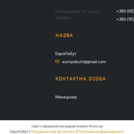
+380 (68)
Набережная 10, Луцьк,
Україна
+380 (95
ЕвроПобут
europobutt@gmail.com
Менеджер
Сайт створений на маркетплейсі
Prom.ua
ЕвроПобут |
Поскаржитися на контент
|
Політика конфіденційності