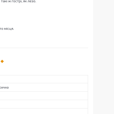
акі ж гострі, як лезо.
о місця.
рична