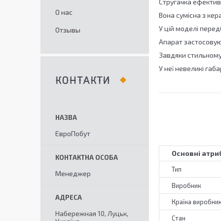
Стругачка ефективна
О нас
Вона сумісна з ке
У цій моделі пере
Отзывы
Апарат застосовую
Завдяки стильному
У неї невеликі габа
КОНТАКТИ
ЕвроПобут
Основні атри
Тип
Менеджер
Виробник
Країна виробни
Набережная 10, Луцьк,
Стан