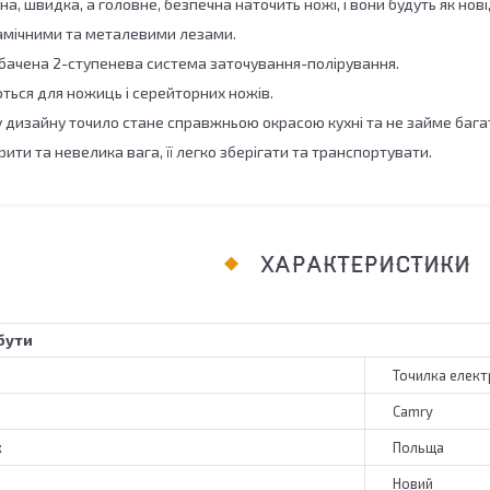
, швидка, а головне, безпечна наточить ножі, і вони будуть як нові, т
рамічними та металевими лезами.
дбачена 2-ступенева система заточування-полірування.
ться для ножиць і серейторних ножів.
 дизайну точило стане справжньою окрасою кухні та не займе багат
рити та невелика вага, її легко зберігати та транспортувати.
ХАРАКТЕРИСТИКИ
бути
Точилка елект
Camry
к
Польща
Новий