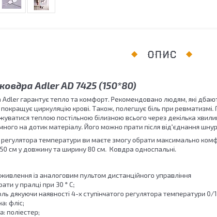
ОПИС
овдра Adler AD 7425 (150*80)
 Adler гарантує тепло та комфорт. Рекомендовано людям, які дбают
 покращує циркуляцію крові. Також, полегшує біль при ревматизмі.
уватися теплою постільною білизною всього через декілька хвилин 
много на дотик матеріалу. Його можно прати після від'єднання шну
 регулятора температури ви маєте змогу обрати максимально комф
150 см у довжину та ширину 80 см. Ковдра односпальні.
 живлення із аналоговим пультом дистанційного управління
ати у пралці при 30 ° C;
ль дякуючи наявності 4-х ступінчатого регулятора температури 0/1
а: фліс;
: поліестер;