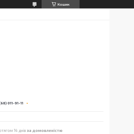
Кошик
68) 011-91-11
отягом 14 днів
за домовленістю