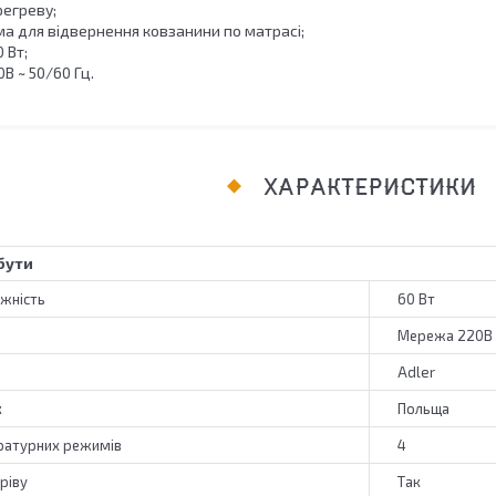
регреву;
ма для відвернення ковзанини по матрасі;
 Вт;
В ~ 50/60 Гц.
ХАРАКТЕРИСТИКИ
бути
жність
60 Вт
Мережа 220В
Adler
к
Польща
ературних режимів
4
ріву
Так