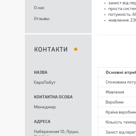
захист від пе
О нас
проста систе
потужність: 60
Отзывы
живлення: 230
КОНТАКТИ
Основні атри
ЕвроПобут
Споживана поту
Живлення
Виробник
Менеджер
Країна виробни
Кількість темп
Набережная 10, Луцьк,
Захист від перег