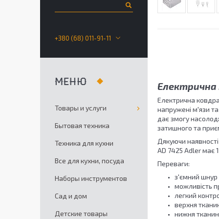
+380 (68) 011-91-11
Електрична к
Електрична ковдра
Товары и услуги
напружені м'язи та
дає змогу насолодж
Бытовая техника
затишного та приє
Дякуючи наявності
Техника для кухни
AD 7425 Adler має 
Все для кухни, посуда
Переваги:
з'ємний шнур
Наборы инструментов
можливість пр
легкий контро
Сад и дом
верхня тканин
Детские товары
нижня тканина