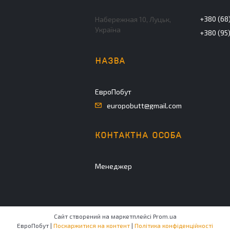
+380 (68)
Набережная 10, Луцьк,
Україна
+380 (95
ЕвроПобут
europobutt@gmail.com
Менеджер
Сайт створений на маркетплейсі
Prom.ua
ЕвроПобут |
Поскаржитися на контент
|
Політика конфіденційності