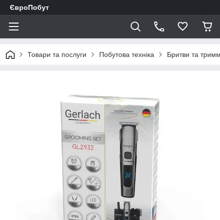
ЄвроПобут
Товари та послуги
Побутова техніка
Бритви та трим