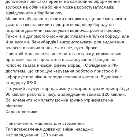
допоможе повністю перейти на самостійне оформлення
волосся на обличчі або ним можна користуватися між
відвідуваннями барбершопу.
Машинка обладнана різними насадками, що дає можливість
усього за кілька хвилин підстригти відрослу бороду до
потрібної довжини, скоригувати водночас розмір і форму.
Також із її допомогою можна доглядати не тільки бороду, але
й за вусами, бакенбардів і використовувати для видалення
волосся в важких зонах, як-от ніс, вуха, брови.
Пристрій має невеликі розміри та легку вагу, вирізняється
ергономічністю і простотою в застосуванні. Працює не
голосно та має низький рівень вібрації. Обладнаний РК-
дисплеєм, що спрощує керування роботою пристрою й
інформує про рівень заряду основної частини. Відповідає
стандарту IPX6.
Потужний акумулятор дає змогу використовувати пристрій до
90 хвилин робочого часу, а заряджання займає 120 хвилин.
Всі елементи комплекту можна зручно утримувати на
підставці.
Характеристики:
Призначення: машинка для стриження;
Тип встановлення довжини: знімні насадки;
Час заряджання: 120 хвилин;