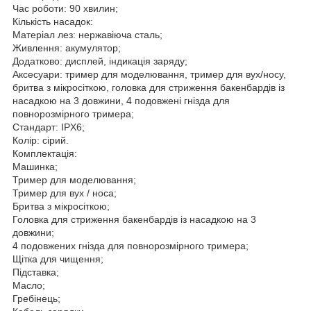
Час роботи: 90 хвилин;
Кількість насадок:
Матеріал лез: нержавіюча сталь;
Живлення: акумулятор;
Додатково: дисплей, індикація заряду;
Аксесуари: тример для моделювання, тример для вух/носу,
бритва з мікросіткою, головка для стриження бакенбардів із
насадкою на 3 довжини, 4 подовжені гнізда для
повнорозмірного тримера;
Стандарт: IPX6;
Колір: сірий.
Комплектація:
Машинка;
Тример для моделювання;
Тример для вух / носа;
Бритва з мікросіткою;
Головка для стриження бакенбардів із насадкою на 3
довжини;
4 подовжених гнізда для повнорозмірного тримера;
Щітка для чищення;
Підставка;
Масло;
Гребінець;