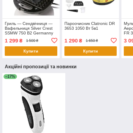
Гриль — Сендвічниця —
Пароочисник Clatronic DR
Муль
Вафельниця Silver Crest
3653 1050 Вт 5в1
Аеро
SSMW 750 B2 Germanny
FR 3
3в1 Бутербродниця
1 299
1 290
3 0
₴
₴
1 500 ₴
1 650 ₴
Купити
Купити
Акційні пропозиції та новинки
–17%