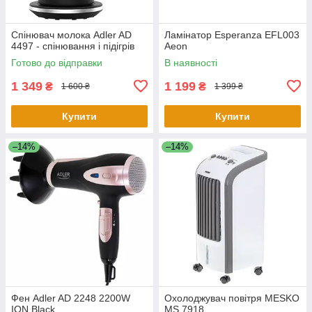
Спінювач молока Adler AD
Ламінатор Esperanza EFL003
4497 ​​- спінювання і підігрів
Aeon
Готово до відправки
В наявності
1 349
1 199
₴
₴
1 600 ₴
1 399 ₴
Купити
Купити
–14%
–14%
Фен Adler AD 2248 2200W
Охолоджувач повітря MESKO
ION Black
MS 7918