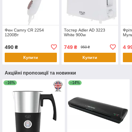
Фен Camry CR 2254
Тостер Adler AD 3223
Фріт
1200Вт
White 900w
Муль
490
749
4 9
₴
₴
950 ₴
Купити
Купити
Акційні пропозиції та новинки
–16%
–14%