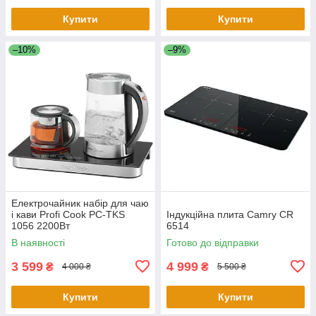
Купити
Купити
–10%
–9%
Електрочайник набір для чаю
і кави Profi Cook PC-TKS
Індукційна плита Camry CR
1056 2200Вт
6514
В наявності
Готово до відправки
3 599
4 999
₴
₴
4 000 ₴
5 500 ₴
Купити
Купити