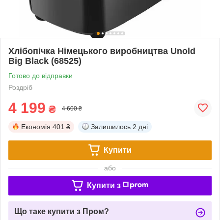
Хлібопічка Німецького виробництва Unold
Big Black (68525)
Готово до відправки
Роздріб
4 199
₴
4 600 ₴
Економія
401 ₴
Залишилось
2 дні
Купити
або
Купити з
Що таке купити з Пром?