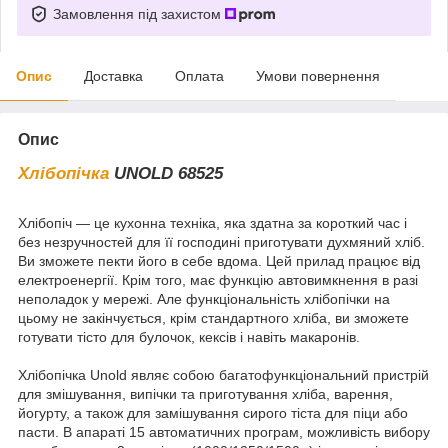
Замовлення під захистом
Опис
Доставка
Оплата
Умови повернення
Опис
Хлібопічка
UNOLD 68525
Хлібопіч — це кухонна техніка, яка здатна за короткий час і
без незручностей для її господині приготувати духмяний хліб.
Ви зможете пекти його в себе вдома. Цей прилад працює від
електроенергії. Крім того, має функцію автовимкнення в разі
неполадок у мережі. Але функціональність хлібопічки на
цьому не закінчується, крім стандартного хліба, ви зможете
готувати тісто для булочок, кексів і навіть макаронів.
Хлібопічка Unold являє собою багатофункціональний пристрій
для змішування, випічки та приготування хліба, варення,
йогурту, а також для замішування сирого тіста для піци або
пасти. В апараті 15 автоматичних програм, можливість вибору