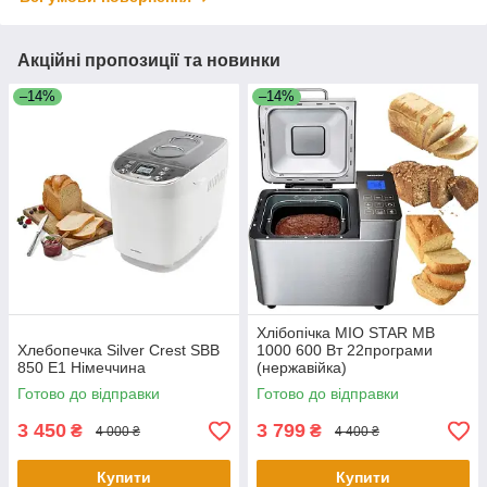
Акційні пропозиції та новинки
–14%
–14%
Хлібопічка MIO STAR MB
Хлебопечка Silver Crest SBB
1000 600 Вт 22програми
850 E1 Німеччина
(нержавійка)
Готово до відправки
Готово до відправки
3 450
3 799
₴
₴
4 000 ₴
4 400 ₴
Купити
Купити