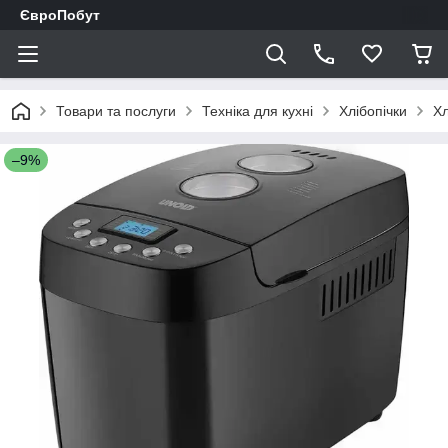
ЄвроПобут
Товари та послуги
Техніка для кухні
Хлібопічки
Хл
–9%