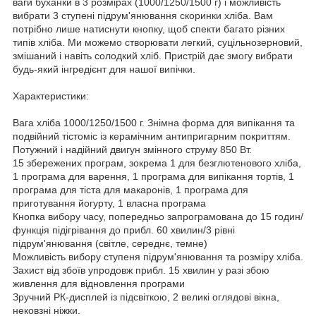
ваги буханки в 3 розмірах (1000/1250/1500 г) і можливість
вибрати 3 ступені підрум'янювання скоринки хліба. Вам
потрібно лише натиснути кнопку, щоб спекти багато різних
типів хліба. Ми можемо створювати легкий, суцільнозерновий,
змішаний і навіть солодкий хліб. Пристрій дає змогу вибрати
будь-який інгредієнт для нашої випічки.
Характеристики:
Вага хліба 1000/1250/1500 г. Знімна форма для випікання та
подвійний тістоміс із керамічним антипригарним покриттям.
Потужний і надійний двигун змінного струму 850 Вт.
15 збережених програм, зокрема 1 для безглютенового хліба,
1 програма для варення, 1 програма для випікання тортів, 1
програма для тіста для макаронів, 1 програма для
приготування йогурту, 1 власна програма
Кнопка вибору часу, попередньо запрограмована до 15 годин/
функція підігрівання до прибл. 60 хвилин/3 рівні
підрум'янювання (світле, середнє, темне)
Можливість вибору ступеня підрум'янювання та розміру хліба.
Захист від збоїв упродовж прибл. 15 хвилин у разі збою
живлення для відновлення програми
Зручний РК-дисплей із підсвіткою, 2 великі оглядові вікна,
нековзні ніжки.