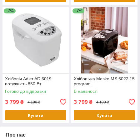
–7%
–7%
Хлібопіч Adler AD 6019
Хлібопічка Mesko MS 6022 15
потужність 850 Вт
program
Готово до відправки
В наявності
3 799
3 799
₴
₴
4 100 ₴
4 100 ₴
Купити
Купити
Про нас