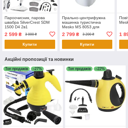
Пароочисник, парова
Прально-центрифужна
Пові
швабра SilverCrest SDM
машинка туристична
Mesk
1500 D4 2в1
Mesko MS 8053 для
кемпінгу
2 599
2 799
1 8
₴
₴
3 000 ₴
3 200 ₴
Купити
Купити
Акційні пропозиції та новинки
Топ продажів
–27%
Топ продажів
–22%