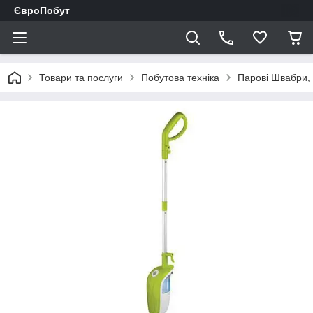
ЄвроПобут
Товари та послуги
Побутова техніка
Парові Швабри,