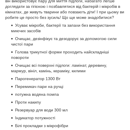
він використовує пару для миття підлоги, набагато легше
доглядати за гігієною і позбавлятися від бактерій і мікробів в
кімнатах, де живуть тварини або повзають діти! І при цьому ви
робите це просто без зусиль! Що ще може знадобитися?
Усуває мікроби, бактерії та запахи без використання
миючих засобів
Очищає, дезінфікує та дезодорує за допомогою сили
чистої пари
Голова трикутної форми проходить найскладніші
повороти
Очищає всі поверхні підлоги: ламінат, деревину,
мармур, вініл, камінь, кераміку, килими
Парогенератор 1300 Вт
Перемикач пари на ручці
потужна водяна помпа
Проти накипу
Резервуар для води 300 мл
Індикатор потужності
Білі прокладки з мікрофібри