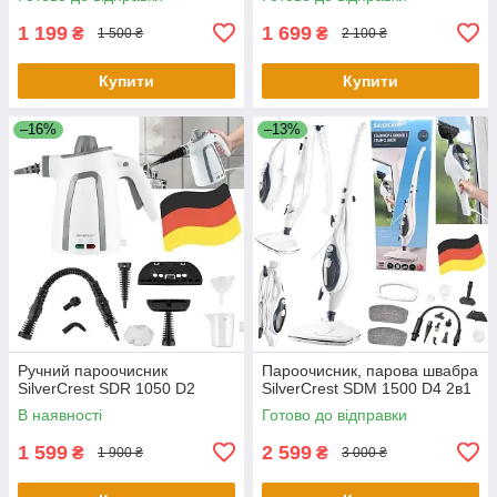
1 199
1 699
₴
₴
1 500 ₴
2 100 ₴
Купити
Купити
–16%
–13%
Ручний пароочисник
Пароочисник, парова швабра
SilverCrest SDR 1050 D2
SilverCrest SDM 1500 D4 2в1
В наявності
Готово до відправки
1 599
2 599
₴
₴
1 900 ₴
3 000 ₴