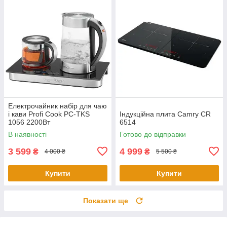
Електрочайник набір для чаю
і кави Profi Cook PC-TKS
Індукційна плита Camry CR
1056 2200Вт
6514
В наявності
Готово до відправки
3 599
4 999
₴
₴
4 000 ₴
5 500 ₴
Купити
Купити
Показати ще