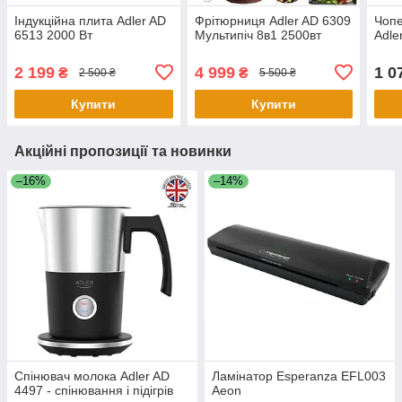
Індукційна плита Adler AD
Фрітюрниця Adler AD 6309
Чопе
6513 2000 Вт
Мультипіч 8в1 2500вт
Adle
2 199
4 999
1 0
₴
₴
2 500 ₴
5 500 ₴
Купити
Купити
Акційні пропозиції та новинки
–16%
–14%
Спінювач молока Adler AD
Ламінатор Esperanza EFL003
4497 ​​- спінювання і підігрів
Aeon