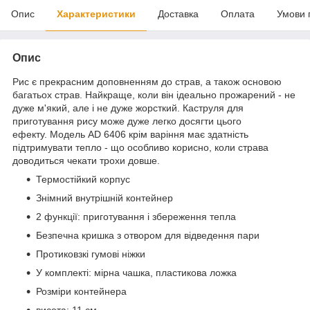
Опис
Характеристики
Доставка
Оплата
Умови 
Опис
Рис є прекрасним доповненням до страв, а також основою
багатьох страв. Найкраще, коли він ідеально прожарений - не
дуже м'який, але і не дуже жорсткий. Каструля для
приготування рису може дуже легко досягти цього
ефекту. Модель AD 6406 крім варіння має здатність
підтримувати тепло - що особливо корисно, коли страва
доводиться чекати трохи довше.
Термостійкий корпус
Знімний внутрішній контейнер
2 функції: приготування і збереження тепла
Безпечна кришка з отвором для відведення пари
Протиковзкі гумові ніжки
У комплекті: мірна чашка, пластикова ложка
Розміри контейнера
висота: 11 см