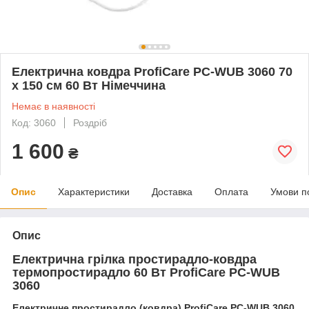
Електрична ковдра ProfiCare PC-WUB 3060 70
х 150 см 60 Вт Німеччина
Немає в наявності
Код: 3060
Роздріб
1 600
₴
Опис
Характеристики
Доставка
Оплата
Умови п
Опис
Електрична грілка простирадло-ковдра
термопростирадло 60 Вт ProfiCare PC-WUB
3060
Електричне простирадло (ковдра) ProfiCare PC-WUB 3060