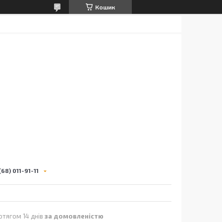
Кошик
68) 011-91-11
отягом 14 днів
за домовленістю