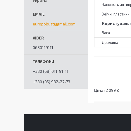
Україна
Наявність анти
Знімні пластини
Користувальн
europobutt@gmail.com
Вага
Довжина
0680119111
+380 (68) 011-91-11
+380 (95) 932-27-73
Ціна:
2 099 ₴