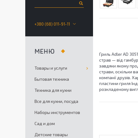
+380 (68) 011-91-11
Гриль Adler AD 305
страв — від гамбур
завдяки якому прод
Товары и услуги
страви, оскільки в
компанії друзів. 
Бытовая техника
пластини гриля Ін
розкладеному вигл
Техника для кухни
Все для кухни, посуда
Наборы инструментов
Сад и дом
Детские товары