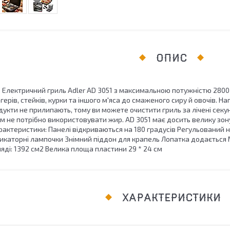
ОПИС
1 Електричний гриль Adler AD 3051 з максимальною потужністю 2800
герів, стейків, курки та іншого м'яса до смаженого сиру й овочів. 
укти не прилипають, тому ви можете очистити гриль за лічені секу
ам не потрібно використовувати жир. AD 3051 має досить велику зону
Характеристики: Панелі відкриваються на 180 градусів Регульовани
дикаторні лампочки Знімний піддон для крапель Лопатка додається
яді: 1392 см2 Велика площа пластини 29 * 24 см
ХАРАКТЕРИСТИКИ