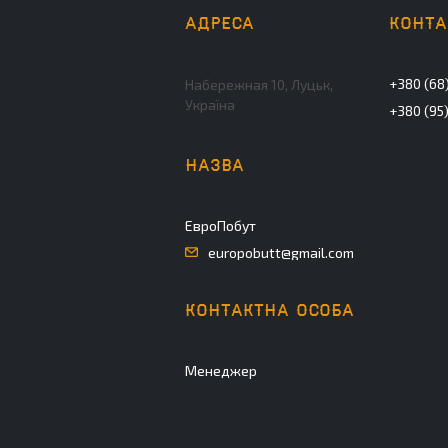
+380 (68)
Набережная 10, Луцьк,
Україна
+380 (95
ЕвроПобут
europobutt@gmail.com
Менеджер