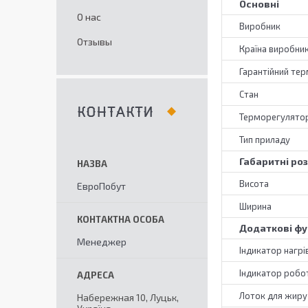
Основні
О нас
Виробник
Отзывы
Країна виробни
Гарантійний тер
Стан
КОНТАКТИ
Терморегулято
Тип приладу
Габаритні ро
Висота
ЕвроПобут
Ширина
Додаткові фу
Менеджер
Індикатор нагрі
Індикатор робо
Лоток для жиру
Набережная 10, Луцьк,