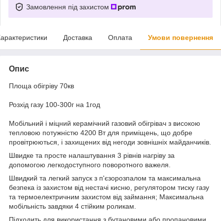
Замовлення під захистом
арактеристики
Доставка
Оплата
Умови повернення
Опис
Площа обігріву 70кв
Розхід газу 100-300г на 1год
Мобільний і міцний керамічний газовий обігрівач з високою
тепловою потужністю 4200 Вт для приміщень, що добре
провітрюються, і захищених від негоди зовнішніх майданчиків.
Швидке та просте налаштування 3 рівнів нагріву за
допомогою легкодоступного поворотного важеля.
Швидкий та легкий запуск з п'єзорозпалом та максимальна
безпека із захистом від нестачі кисню, регулятором тиску газу
та термоелектричним захистом від займання; Максимальна
мобільність завдяки 4 стійким роликам.
Підходить для використання з бутановими або пропановими