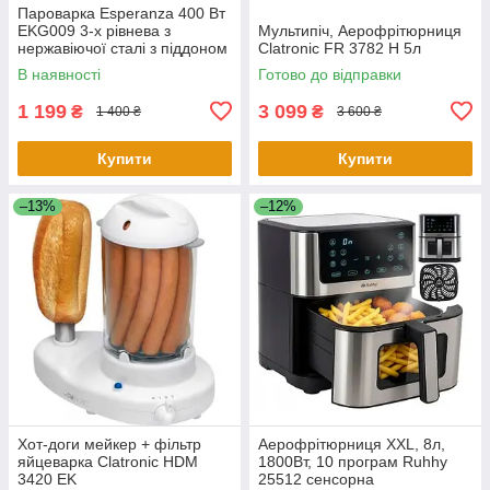
Пароварка Esperanza 400 Вт
EKG009 3-х рівнева з
Мультипіч, Аерофрітюрниця
нержавіючої сталі з піддоном
Clatronic FR 3782 H 5л
мультиварка з чашею 7.5 літр
В наявності
Готово до відправки
1 199
3 099
₴
₴
1 400 ₴
3 600 ₴
Купити
Купити
–13%
–12%
Хот-доги мейкер + фільтр
Аерофрітюрниця XXL, 8л,
яйцеварка Clatronic HDM
1800Вт, 10 програм Ruhhy
3420 EK
25512 сенсорна