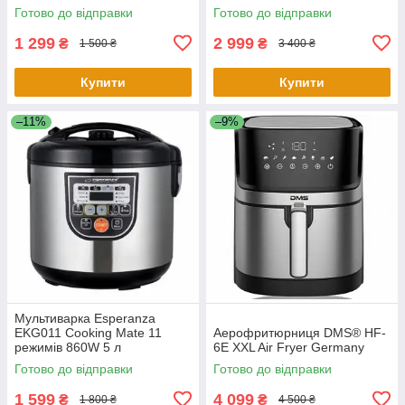
Готово до відправки
Готово до відправки
1 299
2 999
₴
₴
1 500 ₴
3 400 ₴
Купити
Купити
–11%
–9%
Мультиварка Esperanza
EKG011 Cooking Mate 11
Аерофритюрниця DMS® HF-
режимів 860W 5 л
6E XXL Air Fryer Germany
Готово до відправки
Готово до відправки
1 599
4 099
₴
₴
1 800 ₴
4 500 ₴