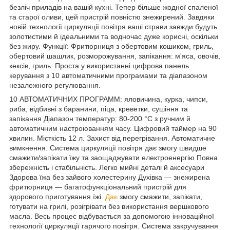
безліч приладів на вашій кухні. Тепер більше жодної спаленої
та старої оливи, цей пристрій повністю знежирений. Завдяки
новій технології циркуляції повітря ваші страви завжди будуть
золотистими й ідеальними та водночас дуже корисні, оскільки
без жиру. Функції: Фритюрниця з обертовим кошиком, гриль,
обертовий шашлик, розморожування, запікання: м'яса, овочів,
кексів, гриль. Проста у використанні цифрова панель
керування з 10 автоматичними програмами та діапазоном
незалежного регулювання.
10 АВТОМАТИЧНИХ ПРОГРАММ: яловичина, курка, чипси,
риба, відбивні з баранини, піца, креветки, сушіння та
запікання Діапазон температур: 80-200 °C з ручним й
автоматичним настроюванням часу. Цифровий таймер на 90
хвилин. Місткість 12 л. Захист від перегрівання. Автоматичне
вимкнення. Система циркуляції повітря дає змогу швидше
смажити/запікати їжу та заощаджувати електроенергію Повна
збережність і стабільність. Легко мийні деталі й аксесуари
Здорова їжа без зайвого холестерину Духівка — знежирена
фритюрниця — багатофункціональний пристрій для
здорового приготування їжі
. Дає
змогу смажити, запікати,
готувати на грилі, розігрівати без використання вершкового
масла. Весь процес відбувається за допомогою інноваційної
технології циркуляції гарячого повітря. Система закручування