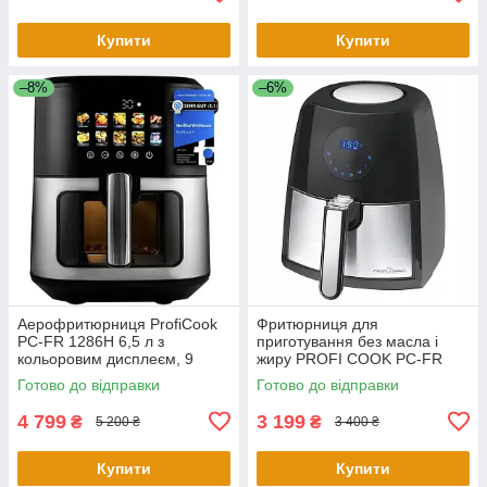
Купити
Купити
–8%
–6%
Аерофритюрниця ProfiCook
Фритюрниця для
PC-FR 1286H 6,5 л з
приготування без масла і
кольоровим дисплеєм, 9
жиру PROFI COOK PC-FR
програм, 1700 Вт
1147
Готово до відправки
Готово до відправки
4 799
3 199
₴
₴
5 200 ₴
3 400 ₴
Купити
Купити