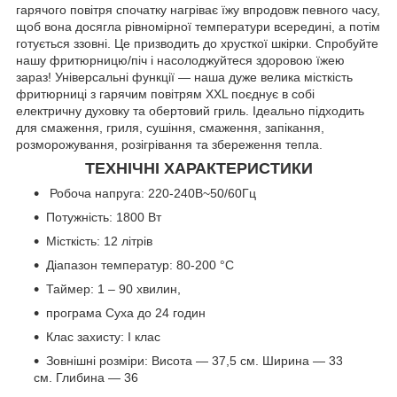
гарячого повітря спочатку нагріває їжу впродовж певного часу,
щоб вона досягла рівномірної температури всередині, а потім
готується ззовні. Це призводить до хрусткої шкірки. Спробуйте
нашу фритюрницю/піч і насолоджуйтеся здоровою їжею
зараз! Універсальні функції — наша дуже велика місткість
фритюрниці з гарячим повітрям XXL поєднує в собі
електричну духовку та обертовий гриль. Ідеально підходить
для смаження, гриля, сушіння, смаження, запікання,
розморожування, розігрівання та збереження тепла.
ТЕХНІЧНІ ХАРАКТЕРИСТИКИ
Робоча напруга: 220-240В~50/60Гц
Потужність: 1800 Вт
Місткість: 12 літрів
Діапазон температур: 80-200 °C
Таймер: 1 – 90 хвилин,
програма Суха до 24 годин
Клас захисту: I клас
Зовнішні розміри: Висота — 37,5 см. Ширина — 33
см. Глибина — 36