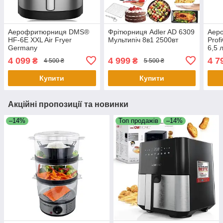
Аерофритюрниця DMS®
Фрітюрниця Adler AD 6309
Аер
HF-6E XXL Air Fryer
Мультипіч 8в1 2500вт
Prof
Germany
6,5 
дисп
4 099
4 999
4 7
₴
₴
4 500 ₴
5 500 ₴
1700
Купити
Купити
Акційні пропозиції та новинки
–14%
Топ продажів
–14%