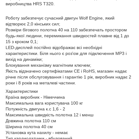
виробництва HRS T320.
Роботу забезпечує сучасний двигун Wolf Engine, який
відтворює 2,0 кінських сил;
Розміри бігового полотна 40 на 110 забезпечать простором
будь-якої людини, перемикання швидкостей плавне від 1 до
15 з кроком 0,1;
LED-дисплей постійно відображає всі необхідні
характеристики. Біля нього є роз'єм для підключення MP3 і
вихід на динаміки;
Блокування механізму магнітним ключем;
Якість відзначено сертифікатами CE і RoHS, магазин надає
річне після обслуговування і гарантію 1 рік, виробник надає 2
роки і 8 років на металеві частини.
Характеристики
Країна виробник - Німеччина
Максимальна вага користувача 100 кг
Потужність двигуна к.с 1,6 - 2
Максимальна швидкість полотна 12 і менш
Довжина полотна 110 см
Ширина полотна 40 см
Установка кута нахилу - немає
Тип кардиодатчики - вбудований