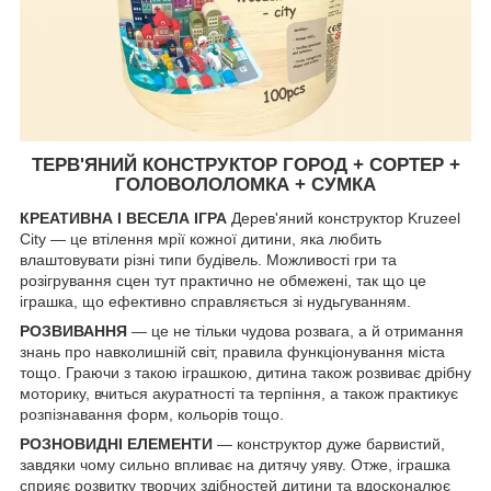
ТЕРВ'ЯНИЙ КОНСТРУКТОР ГОРОД + СОРТЕР +
ГОЛОВОЛОЛОМКА + СУМКА
КРЕАТИВНА І ВЕСЕЛА ІГРА
Дерев'яний конструктор Kruzeel
City — це втілення мрії кожної дитини, яка любить
влаштовувати різні типи будівель. Можливості гри та
розігрування сцен тут практично не обмежені, так що це
іграшка, що ефективно справляється зі нудьгуванням.
РОЗВИВАННЯ
— це не тільки чудова розвага, а й отримання
знань про навколишній світ, правила функціонування міста
тощо. Граючи з такою іграшкою, дитина також розвиває дрібну
моторику, вчиться акуратності та терпіння, а також практикує
розпізнавання форм, кольорів тощо.
РОЗНОВИДНІ ЕЛЕМЕНТИ
— конструктор дуже барвистий,
завдяки чому сильно впливає на дитячу уяву. Отже, іграшка
сприяє розвитку творчих здібностей дитини та вдосконалює