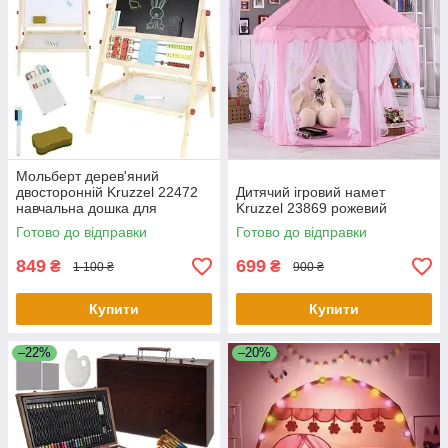
Мольберт дерев'яний
двосторонній Kruzzel 22472
Дитячий ігровий намет
навчальна дошка для
Kruzzel 23869 рожевий
малювання
Готово до відправки
Готово до відправки
849
699
₴
₴
1 100 ₴
900 ₴
Купити
Купити
–22%
–20%