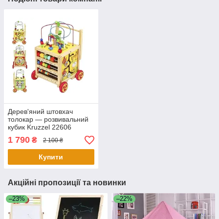
Дерев'яний штовхач
толокар — розвивальний
кубик Kruzzel 22606
1 790
₴
2 100 ₴
Купити
Акційні пропозиції та новинки
–23%
–22%