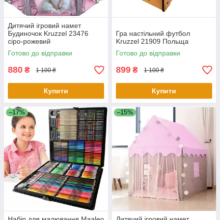
Дитячий ігровий намет
Будиночок Kruzzel 23476
Гра настільний футбол
сіро-рожевий
Kruzzel 21909 Польща
Готово до відправки
Готово до відправки
880
899
₴
₴
1 100 ₴
1 100 ₴
Купити
Купити
–17%
–15%
Набір для малювання Maaleo
Дитячий ігровий намет