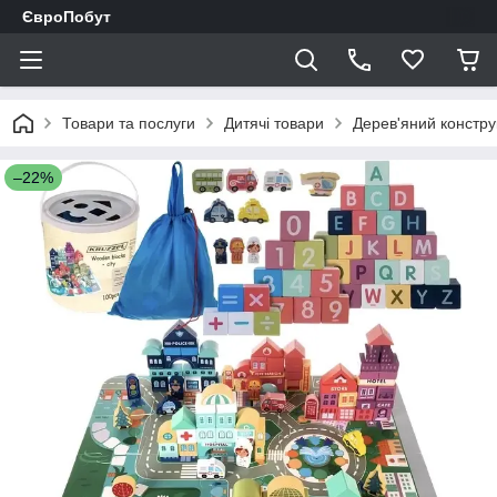
ЄвроПобут
Товари та послуги
Дитячі товари
Дерев'яний конструк
–22%