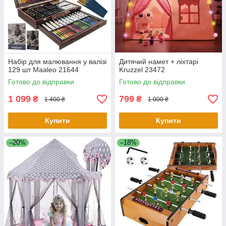
Набір для малювання у валізі
Дитячий намет + ліхтарі
129 шт Maaleo 21644
Kruzzel 23472
Готово до відправки
Готово до відправки
1 099
799
₴
₴
1 400 ₴
1 000 ₴
Купити
Купити
–20%
–18%