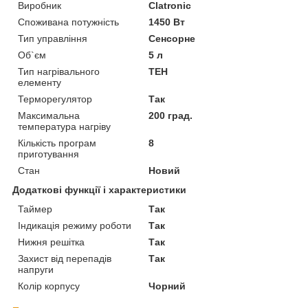
Виробник
Clatronic
Споживана потужність
1450 Вт
Тип управління
Сенсорне
Об`єм
5 л
Тип нагрівального
ТЕН
елементу
Терморегулятор
Так
Максимальна
200 град.
температура нагріву
Кількість програм
8
приготування
Стан
Новий
Додаткові функції і характеристики
Таймер
Так
Індикація режиму роботи
Так
Нижня решітка
Так
Захист від перепадів
Так
напруги
Колір корпусу
Чорний