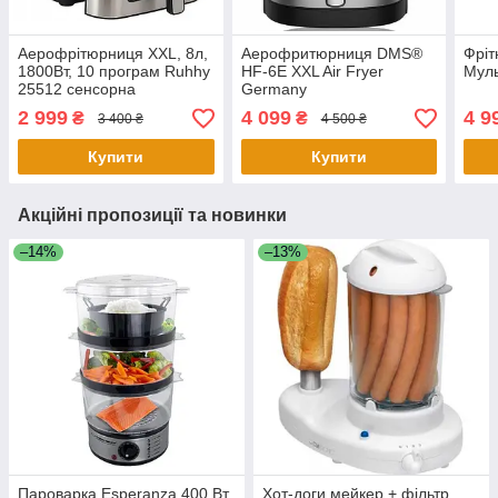
Аерофрітюрниця XXL, 8л,
Аерофритюрниця DMS®
Фріт
1800Вт, 10 програм Ruhhy
HF-6E XXL Air Fryer
Муль
25512 сенсорна
Germany
2 999
4 099
4 9
₴
₴
3 400 ₴
4 500 ₴
Купити
Купити
Акційні пропозиції та новинки
–14%
–13%
Пароварка Esperanza 400 Вт
Хот-доги мейкер + фільтр