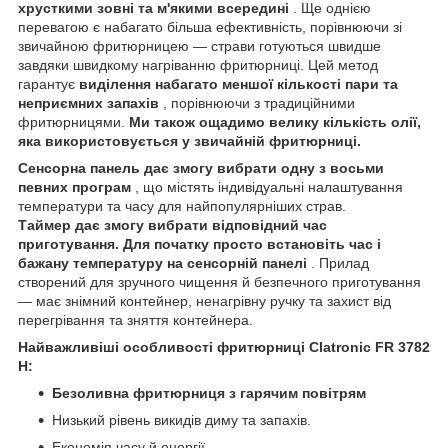
хрусткими зовні та м'якими всередині
. Ще однією
перевагою є набагато більша ефективність, порівнюючи зі
звичайною фритюрницею — страви готуються швидше
завдяки швидкому нагріванню фритюрниці. Цей метод
гарантує
виділення набагато меншої кількості пари та
неприємних запахів
, порівнюючи з традиційними
фритюрницями.
Ми також ощадимо велику кількість олії,
яка використовується у звичайній фритюрниці.
Сенсорна панель дає змогу вибрати одну з восьми
певних програм
, що містять індивідуальні налаштування
температури та часу для найпопулярніших страв.
Таймер дає змогу вибрати відповідний час
приготування. Для початку просто встановіть час і
бажану температуру на сенсорній панелі
. Прилад
створений для зручного чищення й безпечного приготування
— має знімний контейнер, ненагрівну ручку та захист від
перегрівання та зняття контейнера.
Найважливіші особливості фритюрниці Clatronic FR 3782
H:
Безоливна фритюрниця з гарячим повітрям
Низький рівень викидів диму та запахів.
Економія часу й енергії