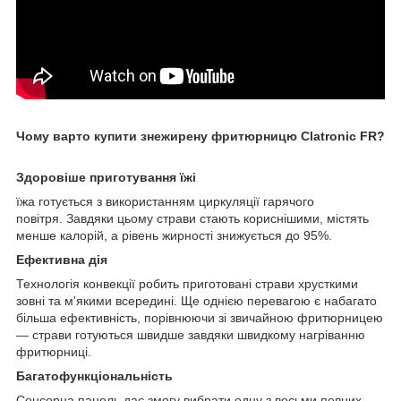
Чому варто купити знежирену фритюрницю Clatronic FR?
Здоровіше приготування їжі
їжа готується з використанням циркуляції гарячого
повітря. Завдяки цьому страви стають кориснішими, містять
менше калорій, а рівень жирності знижується до 95%.
Ефективна дія
Технологія конвекції робить приготовані страви хрусткими
зовні та м'якими всередині. Ще однією перевагою є набагато
більша ефективність, порівнюючи зі звичайною фритюрницею
— страви готуються швидше завдяки швидкому нагріванню
фритюрниці.
Багатофункціональність
Сенсорна панель дає змогу вибрати одну з восьми певних