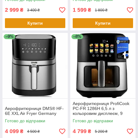
2 999
1 599
₴
₴
3 400 ₴
1 800 ₴
Купити
Купити
–9%
–8%
Аерофритюрниця ProfiCook
Аерофритюрниця DMS® HF-
PC-FR 1286H 6,5 л з
6E XXL Air Fryer Germany
кольоровим дисплеєм, 9
програм, 1700 Вт
Готово до відправки
Готово до відправки
4 099
4 799
₴
₴
4 500 ₴
5 200 ₴