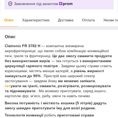
Замовлення під захистом
Опис
Характеристики
Доставка
Оплата
Умови п
Опис
Clatronic FR 3782 H
— компактна знежирена
аерофритюрниця, що являє собою комбінацію конвекційної
печі, гриля та фритюрниці.
Це дає змогу смажити продукти
без використання жирів
— їжа готується
з використанням
циркуляції гарячого повітря
. Завдяки цьому страви стають
кориснішими, містять менше калорій, а
рівень жирності
знижується до 95%
. Пристрій має широкий спектр
застосування — завдяки йому
ми можемо запікати
,
гот
увати на грилі, смажити, розігрівати, розморожувати
та підсмажувати
. Ми можемо приготувати, серед іншого,
картоплю фрі, м'ясо, рибу, овочі та навіть печиво.
Висока потужність і місткість кошика (5 літрів) дадуть
змогу швидко приготувати їжу для всієї родини.
Технологія конвекції
робить
приготовані страви