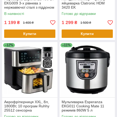
EKG009 3-х рівнева з
яйцеварка Clatronic HDM
нержавіючої сталі з піддоном
3420 EK
мультиварка з чашею 7.5 літр
В наявності
Готово до відправки
1 199
1 299
₴
₴
1 400 ₴
1 500 ₴
Купити
Купити
–12%
–11%
Аерофрітюрниця XXL, 8л,
Мультиварка Esperanza
1800Вт, 10 програм Ruhhy
EKG011 Cooking Mate 11
25512 сенсорна
режимів 860W 5 л
Готово до відправки
Готово до відправки