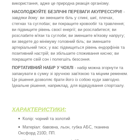
використання, адже це природна реакція організму.
НАСОЛОДЖУЙТЕ БЕЗЛІЧНІ ПЕРЕВАГИ АКУПРЕССУРИ!
-
завдяки йому: ви зменшите біль у спині, шиї, плечах,
стегнах та суглобах; ви покращите кровообіг та травлення;
ви підвищите рівень своєї енергії; ви розслабитеся; ви
розслабите м'язи та суглоби; ви зменшите м'язову напругу;
ви зведете до мінімуму головний біль; ви зменшите
артеріальний тиск; у вас підвищиться рівень ендорфінів та
позитивний настрій; ви збільшите споживання кисню; ви
покращите свій сон і полегшіть безсоння.
ПОРТАТИВНИЙ НАБІР У ЧОХЛІ
- набір можна згорнути та
запакувати в сумку зі зручною зав'язкою та міцним ременем.
Це рішення дозволяє брати його із собою куди завгодно.
Ідеальне рішення, наприклад, для відвідування спортзалу.
ХАРАКТЕРИСТИКИ:
Колір: чорний та золотий
Матеріал: бавовна, льон, губка АБС, тканина
Оксфорд 210D, ПП.