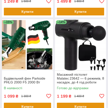
1 249
1 499
₴
₴
1 500 ₴
1 800 ₴
Купити
Купити
–15%
–14%
Масажний пістолет
Будівельний фен Parkside
Malatec 23642 — 6 режимів, 8
PHLG 2000 F5 2000 Вт
насадок, до 4 год роботи
В наявності
Готово до відправки
1 099
1 199
₴
₴
1 300 ₴
1 400 ₴
Купити
Купити