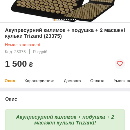
Акупресурний килимок + подушка + 2 масажні
кульки Trizand (23375)
Немає в наявності
Код: 23375
Роздріб
1 500
₴
Опис
Характеристики
Доставка
Оплата
Умови п
Опис
Акупресурний килимок + подушка + 2
масажні кульки Trizand!