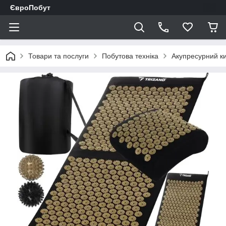
ЄвроПобут
Товари та послуги
Побутова техніка
Акупресурний ки