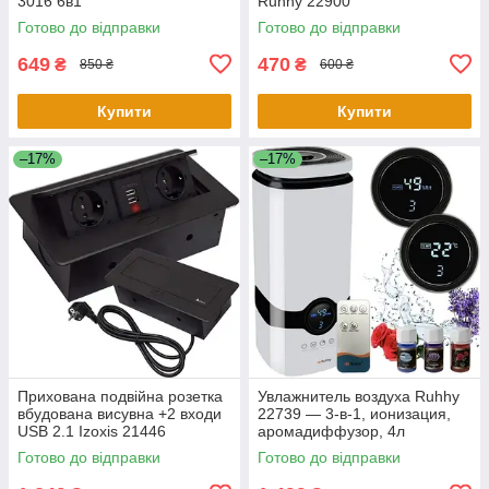
3016 6в1
Ruhhy 22900
Готово до відправки
Готово до відправки
649
470
₴
₴
850 ₴
600 ₴
Купити
Купити
–17%
–17%
Прихована подвійна розетка
Увлажнитель воздуха Ruhhy
вбудована висувна +2 входи
22739 — 3-в-1, ионизация,
USB 2.1 Izoxis 21446
аромадиффузор, 4л
Готово до відправки
Готово до відправки