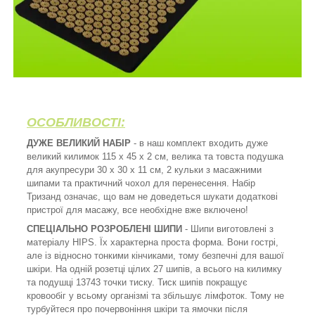
ОСОБЛИВОСТІ:
ДУЖЕ ВЕЛИКИЙ НАБІР
- в наш комплект входить дуже
великий килимок 115 х 45 х 2 см, велика та товста подушка
для акупресури 30 х 30 х 11 см, 2 кульки з масажними
шипами та практичний чохол для перенесення. Набір
Тризанд означає, що вам не доведеться шукати додаткові
пристрої для масажу, все необхідне вже включено!
СПЕЦІАЛЬНО РОЗРОБЛЕНІ ШИПИ
- Шипи виготовлені з
матеріалу HIPS. Їх характерна проста форма. Вони гострі,
але із відносно тонкими кінчиками, тому безпечні для вашої
шкіри. На одній розетці цілих 27 шипів, а всього на килимку
та подушці 13743 точки тиску. Тиск шипів покращує
кровообіг у всьому організмі та збільшує лімфоток. Тому не
турбуйтеся про почервоніння шкіри та ямочки після