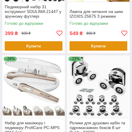
Педикюрний набір 31
інструмент SOULIMA 21447 у
Лампа для читання на шию
зручному футлярі
IZOXIS 25675 3 режими
інструменти для педикюру
Готово до відправки
Готово до відправки
манікюру
399
549
₴
₴
600 ₴
800 ₴
Купити
Купити
–24%
–22%
Набір для манікюру і
Ролики для душових кабін та
педикюру ProfiCare PC-MPS
гідромасажних боксів 8 шт