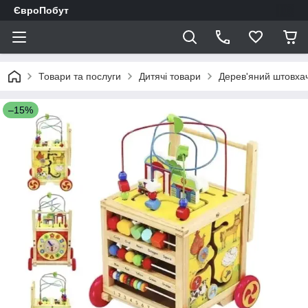
ЄвроПобут
Товари та послуги
Дитячі товари
Дерев'яний штовхач
–15%