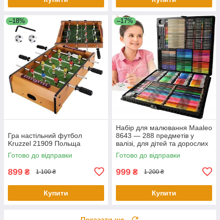
–18%
–17%
Набір для малювання Maaleo
Гра настільний футбол
8643 — 288 предметів у
Kruzzel 21909 Польща
валізі, для дітей та дорослих
Готово до відправки
Готово до відправки
899
999
₴
₴
1 100 ₴
1 200 ₴
Купити
Купити
Показати ще