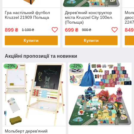
Гра настільний футбол
Дерев'яний конструктор
Моль
Kruzzel 21909 Польща
міста Kruzzel City 100ел.
двос
(Польща)
2247
для
899
699
849
₴
₴
1 100 ₴
900 ₴
Купити
Купити
Акційні пропозиції та новинки
–23%
–22%
Мольберт дерев'яний