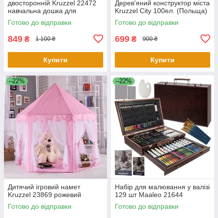
двосторонній Kruzzel 22472
Дерев'яний конструктор міста
навчальна дошка для
Kruzzel City 100ел. (Польща)
малювання
Готово до відправки
Готово до відправки
849
699
₴
₴
1 100 ₴
900 ₴
Купити
Купити
–22%
–22%
Дитячий ігровий намет
Набір для малювання у валізі
Kruzzel 23869 рожевий
129 шт Maaleo 21644
Готово до відправки
Готово до відправки