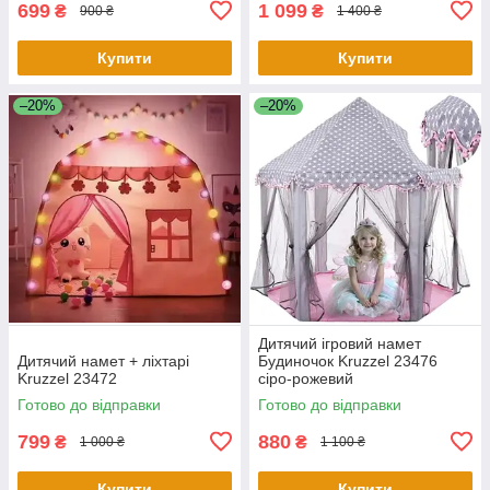
699
1 099
₴
₴
900 ₴
1 400 ₴
Купити
Купити
–20%
–20%
Дитячий ігровий намет
Дитячий намет + ліхтарі
Будиночок Kruzzel 23476
Kruzzel 23472
сіро-рожевий
Готово до відправки
Готово до відправки
799
880
₴
₴
1 000 ₴
1 100 ₴
Купити
Купити