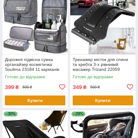
Дорожня підвісна сумка
Тренажер місток для спини
органайзер косметичка
та хребта 3-х рівневий
Soulima 23184 11 карманів
масажер Trizand 22059
Готово до відправки
Готово до відправки
399
349
₴
₴
600 ₴
500 ₴
Купити
Купити
–30%
–29%