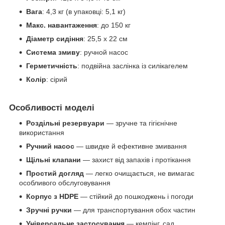
Вага
: 4,3 кг (в упаковці: 5,1 кг)
Макс. навантаження
: до 150 кг
Діаметр сидіння
: 25,5 x 22 см
Система змиву
: ручной насос
Герметичність
: подвійна заслінка із силікагелем
Колір
: сірий
Особливості моделі
Роздільні резервуари
— зручне та гігієнічне
використання
Ручний насос
— швидке й ефективне змивання
Щільні клапани
— захист від запахів і протікання
Простий догляд
— легко очищається, не вимагає
особливого обслуговування
Корпус з HDPE
— стійкий до пошкоджень і погоди
Зручні ручки
— для транспортування обох частин
Універсальне застосування
— кемпінг, сад,