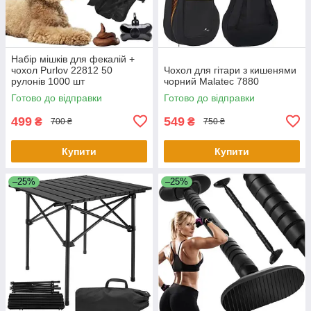
Набір мішків для фекалій +
чохол Purlov 22812 50
Чохол для гітари з кишенями
рулонів 1000 шт
чорний Malatec 7880
Готово до відправки
Готово до відправки
499
549
₴
₴
700 ₴
750 ₴
Купити
Купити
–25%
–25%