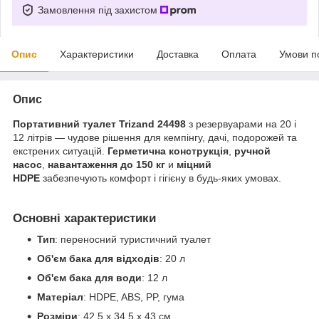
Замовлення під захистом
Опис
Характеристики
Доставка
Оплата
Умови п
Опис
Портативний туалет Trizand 24498
з резервуарами на 20 і
12 літрів — чудове рішення для кемпінгу, дачі, подорожей та
екстрених ситуацій.
Герметична конструкція
,
ручной
насос
,
навантаження до 150 кг
и
міцний
HDPE
забезпечують комфорт і гігієну в будь-яких умовах.
Основні характеристики
Тип
: переносний туристичний туалет
Об'єм бака для відходів
: 20 л
Об'єм бака для води
: 12 л
Матеріал
: HDPE, ABS, PP, гума
Розміри
: 42,5 x 34,5 x 43 см