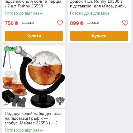
підсвіткою для солі та перцю
дощок 4 шт. Ruhhy 19338 з
- 2 шт. Ruhhy 25558
підставкою, для м'яса, риби,
овочів і хліба
Готово до відправки
Готово до відправки
750
899
₴
₴
1 000 ₴
1 150 ₴
Купити
Купити
–20%
Подарунковий набір для віскі
на підставці Графін —
глобус, Malatec 22553 ( + 2
склянки та камені для
Готово до відправки
охолодження)