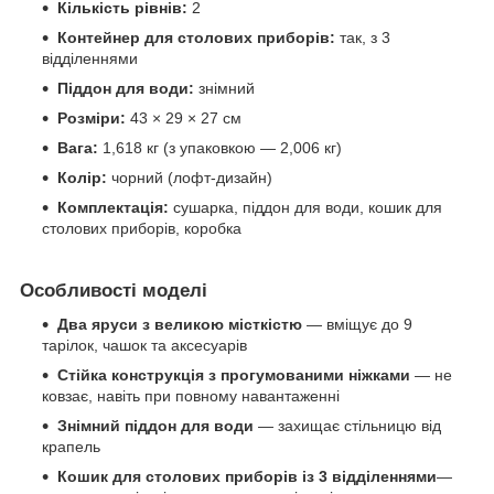
Кількість рівнів:
2
Контейнер для столових приборів:
так, з 3
відділеннями
Піддон для води:
знімний
Розміри:
43 × 29 × 27 см
Вага:
1,618 кг (з упаковкою — 2,006 кг)
Колір:
чорний (лофт-дизайн)
Комплектація:
сушарка, піддон для води, кошик для
столових приборів, коробка
Особливості моделі
Два яруси з великою місткістю
— вміщує до 9
тарілок, чашок та аксесуарів
Стійка конструкція з прогумованими ніжками
— не
ковзає, навіть при повному навантаженні
Знімний піддон для води
— захищає стільницю від
крапель
Кошик для столових приборів із 3 відділеннями
—