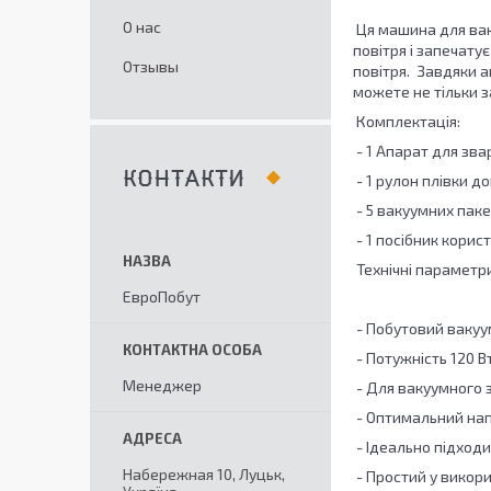
О нас
Ця машина для вак
повітря і запечату
Отзывы
повітря. Завдяки а
можете не тільки з
Комплектація:
- 1 Апарат для зв
КОНТАКТИ
- 1 рулон плівки д
- 5 вакуумних паке
- 1 посібник корис
Технічні параметри
ЕвроПобут
- Побутовий вакуу
- Потужність 120 В
Менеджер
- Для вакуумного з
- Оптимальний на
- Ідеально підходит
Набережная 10, Луцьк,
- Простий у викори