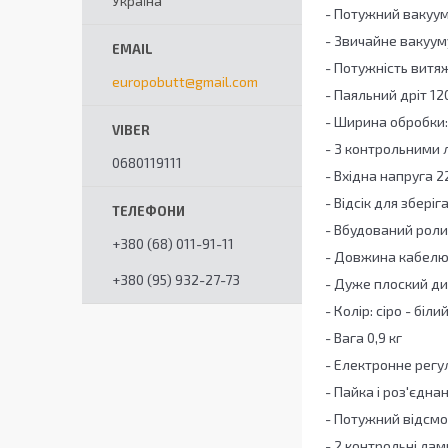
Україна
- Потужний вакуу
- Звичайне вакууму
- Потужність витяжк
europobutt@gmail.com
- Паяльний дріт 12
- Ширина обробки:
- З контрольними 
0680119111
- Вхідна напруга 22
- Відсік для збері
- Вбудований роли
+380 (68) 011-91-11
- Довжина кабелю:
+380 (95) 932-27-73
- Дуже плоский диз
- Колір: сіро - біли
- Вага 0,9 кг
- Електронне рег
- Пайка і роз'єдна
- Потужний відсмо
- 2 контрольні ла