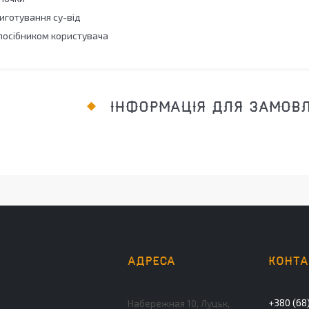
иготування су-від
 посібником користувача
ІНФОРМАЦІЯ ДЛЯ ЗАМОВ
+380 (68)
Набережная 10, Луцьк,