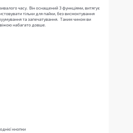
ивалого часу. Він оснащений 3 функціями, витягує
ристовувати тільки для пайки, без висмоктування
вакуумування та запечатування. Таким чином ви
свіжою набагато довше.
однієї кнопки