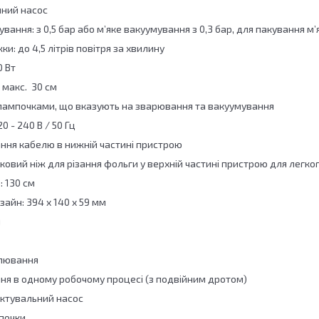
мний насос
вання: з 0,5 бар або м’яке вакуумування з 0,3 бар, для пакування м
и: до 4,5 літрів повітря за хвилину
0 Вт
 макс. 30 см
лампочками, що вказують на зварювання та вакуумування
0 - 240 В / 50 Гц
гання кабелю в нижній частині пристрою
ковий ніж для різання фольги у верхній частині пристрою для легк
 130 см
айн: 394 x 140 x 59 мм
й
улювання
ння в одному робочому процесі (з подвійним дротом)
ктувальний насос
мпочки