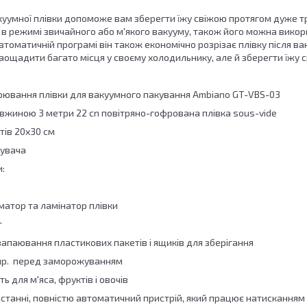
уумної плівки допоможе вам зберегти їжу свіжою протягом дуже тр
є в режимі звичайного або м'якого вакууму, також його можна вико
втоматичній програмі він також економічно розрізає плівку після 
аощадити багато місця у своєму холодильнику, але й зберегти їжу 
арювання плівки для вакуумного пакування Ambiano GT-VBS-03
овжиною 3 метри 22 cn повітряно-гофрована плівка sous-vide
тів 20х30 см
тувача
:
матор та ламінатор плівки
т
апаювання пластикових пакетів і ящиків для зберігання
пр. перед заморожуванням
ь для м'яса, фруктів і овочів
станні, повністю автоматичний пристрій, який працює натисканням 