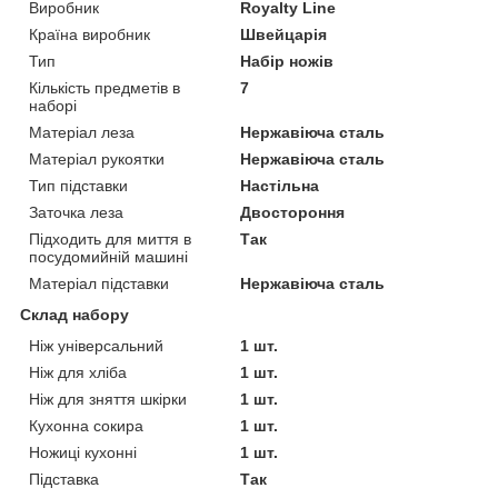
Виробник
Royalty Line
Країна виробник
Швейцарія
Тип
Набір ножів
Кількість предметів в
7
наборі
Матеріал леза
Нержавіюча сталь
Матеріал рукоятки
Нержавіюча сталь
Тип підставки
Настільна
Заточка леза
Двостороння
Підходить для миття в
Так
посудомийній машині
Матеріал підставки
Нержавіюча сталь
Склад набору
Ніж універсальний
1 шт.
Ніж для хліба
1 шт.
Ніж для зняття шкірки
1 шт.
Кухонна сокира
1 шт.
Ножиці кухонні
1 шт.
Підставка
Так