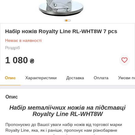
Набір ножів Royalty Line RL-WHT8W 7 pcs
Немає в наявності
Роздріб
1 080
₴
Опис
Характеристики
Доставка
Оплата
Умови п
Опис
Набір металі
ічних ножів на підставці
Royalty Line RL-WHT8W
Пропонуємо до Вашої уваги набір ножів від торгової марки
Royalty Line, яка, як і раніше, пропонує нам різнобарвне