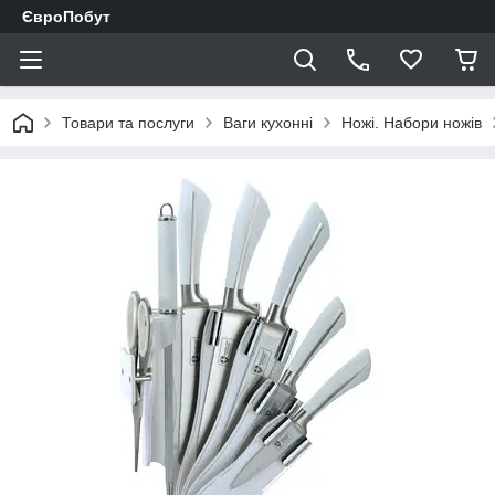
ЄвроПобут
Товари та послуги
Ваги кухонні
Ножі. Набори ножів