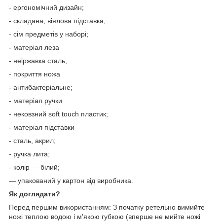
- ергономічний дизайн;
- складана, віялова підставка;
- сім предметів у наборі;
- матеріал леза
- неіржавка сталь;
- покриття ножа
- антибактеріальне;
- матеріал ручки
- нековзний soft touch пластик;
- матеріал підставки
- сталь, акрил;
- ручка лита;
- колір — білий;
— упакований у картон від виробника.
Як доглядати?
Перед першим використанням: З початку ретельно вимийте
ножі теплою водою і м'якою губкою (вперше не мийте ножі