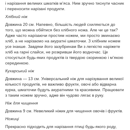
і нарізання великих шматків м'яса. Ним зручно тиснути часник
і
переносити нарізані продукти.
Хлібний ніж
Довжина 20 см. Напевно, більшість людей схиляються до
того, що можна обійтися без хлібного ножа. Але чи це так?
Адже часто нарізаючи простим ножем, ми просто зминаємо
хліб, а не нарізаємо на акуратні шматочки. З хлібним ножем
усе інакше. Завдяки його зазубринам Ви з легкістю наріжете
хліб на гарні слайси, не розкривши його водночас. Це
стосується будь-яких продуктів із твердою скоринкою і м'якою
серединкою.
Кухарський ніж
Довжина — 13 см. Універсальний ніж для нарізування великої
кількості продуктів, не важливо фрукти, овочі або відварна
курка, шматочки будуть акуратними та красивими. Працювати
з таким ножем зручно, адже він чудово лягає в руку.
Ніж для чищення
Довжина 9 см. Невеликий ніжик для чищення овочів і фруктів.
Ножиці
Прекрасно підходить для нарізання птиці будь-якого роду,