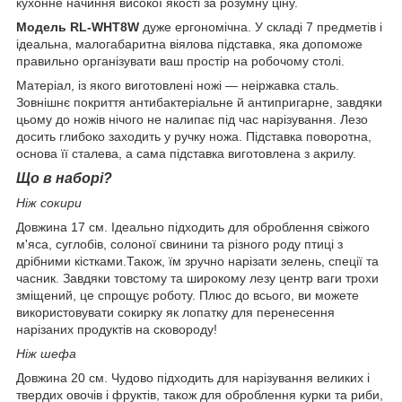
кухонне начиння високої якості за розумну ціну.
Модель RL-WHT8W
дуже ергономічна. У складі 7 предметів і
ідеальна, малогабаритна віялова підставка, яка допоможе
правильно організувати ваш простір на робочому столі.
Матеріал, із якого виготовлені ножі — неіржавка сталь.
Зовнішнє покриття антибактеріальне й антипригарне, завдяки
цьому до ножів нічого не налипає під час нарізування. Лезо
досить глибоко заходить у ручку ножа. Підставка поворотна,
основа її сталева, а сама підставка виготовлена з акрилу.
Що в наборі?
Ніж сокири
Довжина 17 см. Ідеально підходить для оброблення свіжого
м'яса, суглобів, солоної свинини та різного роду птиці з
дрібними кістками.Також, їм зручно нарізати зелень, спеції та
часник. Завдяки товстому та широкому лезу центр ваги трохи
зміщений, це спрощує роботу. Плюс до всього, ви можете
використовувати сокирку як лопатку для перенесення
нарізаних продуктів на сковороду!
Ніж шефа
Довжина 20 см. Чудово підходить для нарізування великих і
твердих овочів і фруктів, також для оброблення курки та риби,