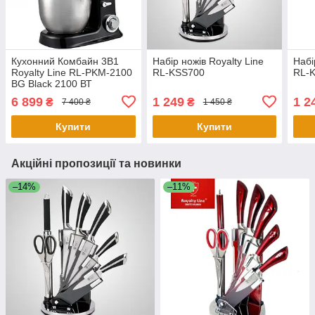
Кухонний Комбайн 3В1
Набір ножів Royalty Line
Набі
Royalty Line RL-PKM-2100
RL-KSS700
RL-K
BG Black 2100 ВТ
6 899
1 249
1 2
₴
₴
7 400 ₴
1 450 ₴
Купити
Купити
Акційні пропозиції та новинки
–14%
–11%