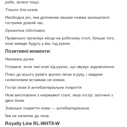
риби, зелені тощо.
Точило для ножів
Необхідна річ, яка допоможе вашим ножам залишатися
гострими довгий час.
Органічна підставка
Правильно організує місце на робочому столі, більше того,
ножі завжди будуть у вас під рукою.
Позитивні моменти:
Нековзна ручка
Готувати, коли такі ножі під рукою, що звужує задоволення.
Плюс до всього руків'я зручно лягає в руку, і завдяки
силіконовим вставкам не ковзає.
Гострі лез
ія й антибактеріальне покриття
Ножі виготовлені з неіржавкої сталі, леза гострі, заточені з
двох боків.
Зовнішнє покриття ножа — антибактеріальне.
Їжа не налипає до леза.
Royalty Line RL-WHT8-W
: