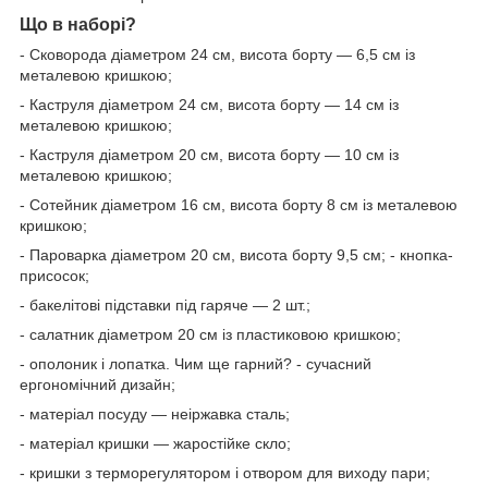
Що в наборі?
- Сковорода діаметром 24 см,
висота борту — 6,5 см із
металевою кришкою;
- Каструля діаметром 24 см, висота борту — 14 см із
металевою кришкою;
- Каструля діаметром 20 см, висота борту — 10 см із
металевою кришкою;
- Сотейник діаметром 16 см, висота борту 8 см із металевою
кришкою;
- Пароварка діаметром 20 см, висота борту 9,5 см; - кнопка-
присосок;
- бакелітові підставки під гаряче — 2 шт.;
- салатник діаметром 20 см із пластиковою кришкою;
- ополоник і лопатка. Чим ще гарний? - сучасний
ергономічний дизайн;
- матеріал посуду — неіржавка сталь;
- матеріал кришки — жаростійке скло;
- кришки з терморегулятором і отвором для виходу пари;