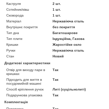
Каструля
2 шт.
Сотейник/ківш
1 шт.
Сковорода
1 шт.
Матеріал
Нержавіюча сталь
Внутрішнє покриття
без покриття
Тип дна
Багатошарове
Тип плити
Індукційна, Газова
Кришки
Жаростійке скло
Ручки
Нержавіюча сталь
Стан
Новий
Додаткові характеристики
Отвір для виходу пари в
Так
кришках
Підходить для миття в
Так
посудомийній машині
Спосіб кріплення ручок
Литі (суцільнолиті)
Подарункова упаковка
Так
Комплектація
Пароварка
Так