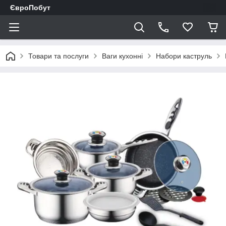
ЄвроПобут
Товари та послуги
Ваги кухонні
Набори каструль