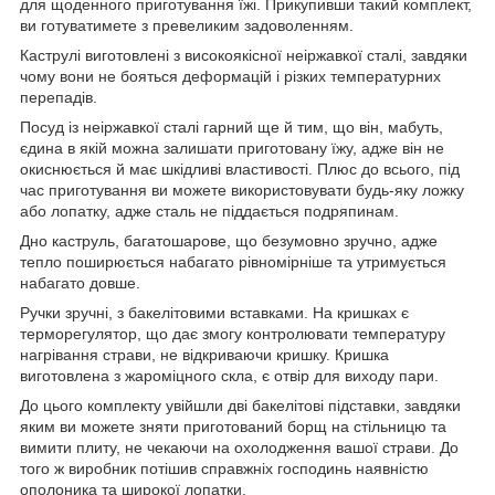
для щоденного приготування їжі.
Прикупивши такий комплект,
ви готуватимете з превеликим задоволенням.
Каструлі виготовлені з високоякісної неіржавкої сталі, завдяки
чому вони не бояться деформацій і різких температурних
перепадів.
Посуд із неіржавкої сталі гарний ще й тим, що він, мабуть,
єдина в якій можна залишати приготовану їжу, адже він не
окиснюється й має шкідливі властивості. Плюс до всього, під
час приготування ви можете використовувати будь-яку ложку
або лопатку, адже сталь не піддається подряпинам.
Дно каструль, багатошарове, що безумовно зручно, адже
тепло поширюється набагато рівномірніше та утримується
набагато довше.
Ручки зручні, з бакелітовими вставками. На кришках є
терморегулятор, що дає змогу контролювати температуру
нагрівання страви, не відкриваючи кришку. Кришка
виготовлена з жароміцного скла, є отвір для виходу пари.
До цього комплекту увійшли дві бакелітові підставки, завдяки
яким ви можете зняти приготований борщ на стільницю та
вимити плиту, не чекаючи на охолодження вашої страви. До
того ж виробник потішив справжніх господинь наявністю
ополоника та широкої лопатки.