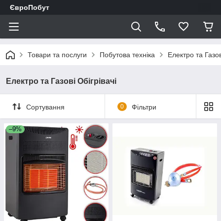
ЄвроПобут
Товари та послуги
Побутова техніка
Електро та Газов
Електро та Газові Обігрівачі
Сортування
0
Фільтри
–9%