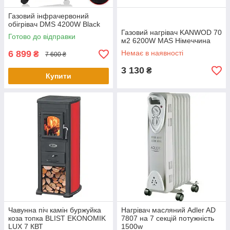
Газовий інфрачервоний
обігрівач DMS 4200W Black
Газовий нагрівач KANWOD 70
Готово до відправки
м2 6200W MAS Німеччина
6 899
Немає в наявності
₴
7 600 ₴
3 130
₴
Купити
Чавунна піч камін буржуйка
Нагрівач масляний Adler AD
коза топка BLIST EKONOMIK
7807 на 7 секцій потужність
LUX 7 КВТ
1500w